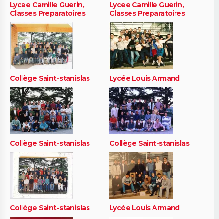
Lycee Camille Guerin,
Lycee Camille Guerin,
Classes Preparatoires
Classes Preparatoires
Collège Saint-stanislas
Lycée Louis Armand
Collège Saint-stanislas
Collège Saint-stanislas
Collège Saint-stanislas
Lycée Louis Armand