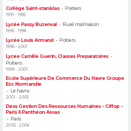
Collège Saint-stanislas
-
Poitiers
Guide de la santé
Médicaments
+
Alimentation
Maladies
Sommeil
VOYAGE
1991 - 1995
Lycée Passy Buzenval
-
Rueil malmaison
City break
Voyage de noces
Climat
Destinations
Voyage nature
Forum
+
PHOTO
1995 - 1996
Lycée Louis Armand
-
Poitiers
GUIDES D'ACHAT
1996 - 2001
BONS PLANS
Lycee Camille Guerin, Classes Preparatoires
-
Poitiers
CARTE DE VOEUX
1999 - 2001
Ecole Supérieure De Commerce Du Havre Groupe
Carte Bonne année
Carte Pâques
Carte de Noël
Carte Saint-Valentin
Carte d'anniversaire
DICTIONNAIRE
Esc Normandie
-
Le havre
Biographies
Expressions
Dictionnaire
Citations
Proverbes
PROGRAMME TV
2001 - 2005
Dess Gestion Des Ressources Humaines - Ciffop -
COPAINS D'AVANT
Paris Ii Panthéon Assas
-
Paris
Se connecter
Collèges
Universités
Service militaire
S'inscrire
Lycées
Primaires
Entreprises
Avis de recherche
AVIS DE DÉCÈS
2005 - 2006