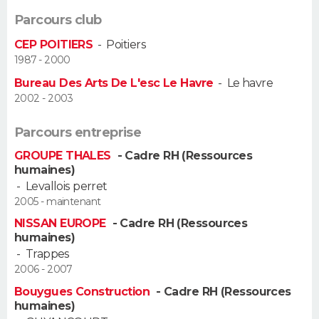
FORUM
Parcours club
Lifestyle
Sport
Television
Cinema
Bricolage
Culture
Auto
Voyage
CEP POITIERS
-
Poitiers
1987 - 2000
Bureau Des Arts De L'esc Le Havre
-
Le havre
2002 - 2003
Parcours entreprise
GROUPE THALES
- Cadre RH (Ressources
humaines)
-
Levallois perret
2005 - maintenant
NISSAN EUROPE
- Cadre RH (Ressources
humaines)
-
Trappes
2006 - 2007
Bouygues Construction
- Cadre RH (Ressources
humaines)