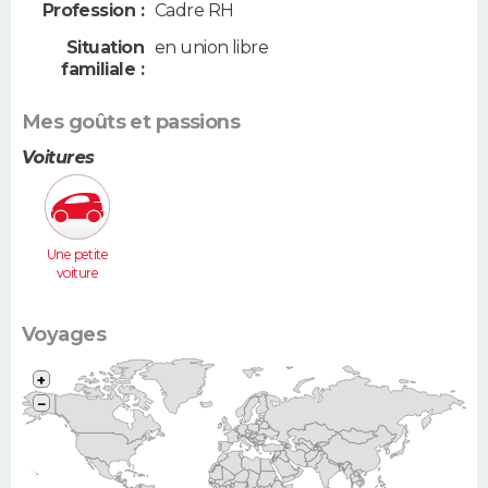
Profession :
Cadre RH
Situation
en union libre
familiale :
Mes goûts et passions
Voitures
Une petite
voiture
(Twingo,
Clio, 206...)
Voyages
+
−