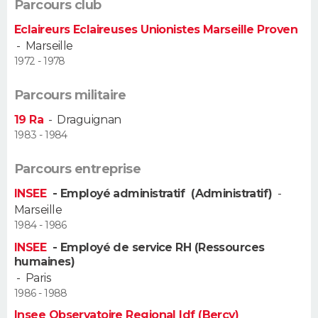
Parcours club
FORUM
Eclaireurs Eclaireuses Unionistes Marseille Proven
Lifestyle
Sport
Television
Cinema
Bricolage
Culture
Auto
Voyage
-
Marseille
1972 - 1978
Parcours militaire
19 Ra
-
Draguignan
1983 - 1984
Parcours entreprise
INSEE
- Employé administratif (Administratif)
-
Marseille
1984 - 1986
INSEE
- Employé de service RH (Ressources
humaines)
-
Paris
1986 - 1988
Insee Observatoire Regional Idf (Bercy)