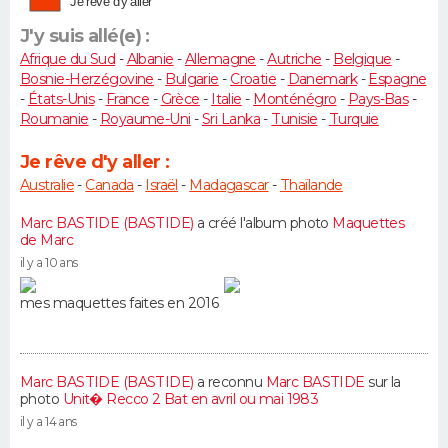
Je rêve d'y aller
J'y suis allé(e) :
Afrique du Sud
-
Albanie
-
Allemagne
-
Autriche
-
Belgique
-
Bosnie-Herzégovine
-
Bulgarie
-
Croatie
-
Danemark
-
Espagne
-
États-Unis
-
France
-
Grèce
-
Italie
-
Monténégro
-
Pays-Bas
-
Roumanie
-
Royaume-Uni
-
Sri Lanka
-
Tunisie
-
Turquie
Je rêve d'y aller :
Australie
-
Canada
-
Israël
-
Madagascar
-
Thaïlande
Marc BASTIDE (BASTIDE)
a créé l'album photo
Maquettes
de Marc
il y a 10 ans
mes maquettes faites en 2016
Marc BASTIDE (BASTIDE)
a reconnu
Marc BASTIDE
sur la
photo
Unit� Recco 2 Bat en avril ou mai 1983
il y a 14 ans