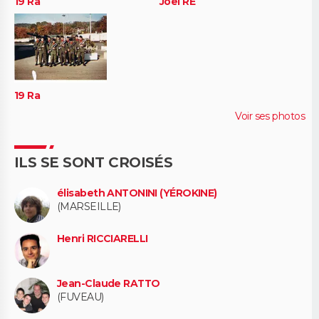
19 Ra
Joël RE
19 Ra
Voir ses photos
ILS SE SONT CROISÉS
élisabeth ANTONINI (YÉROKINE)
(MARSEILLE)
Henri RICCIARELLI
Jean-Claude RATTO
(FUVEAU)