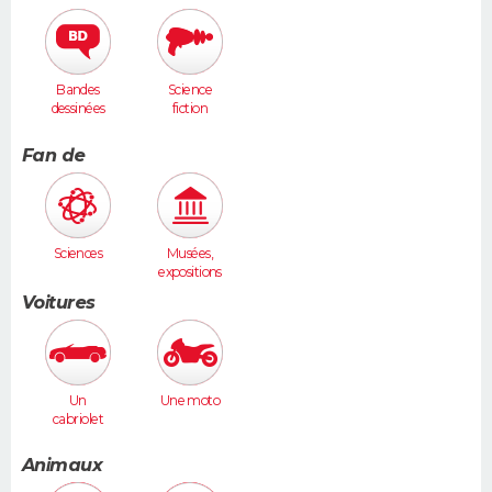
humaines
Bandes
Science
dessinées
fiction
Fan de
Sciences
Musées,
expositions
Voitures
Un
Une moto
cabriolet
Animaux