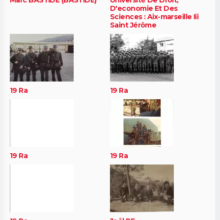
Marc BASTIDE (BASTIDE)
Université De Droit,
D'economie Et Des
Sciences : Aix-marseille Iii
Saint Jérôme
19 Ra
19 Ra
19 Ra
19 Ra