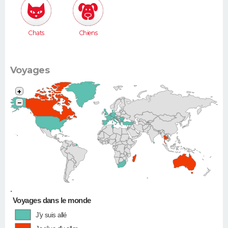
Chats
Chiens
Voyages
+
−
•
Voyages dans le monde
J'y suis allé