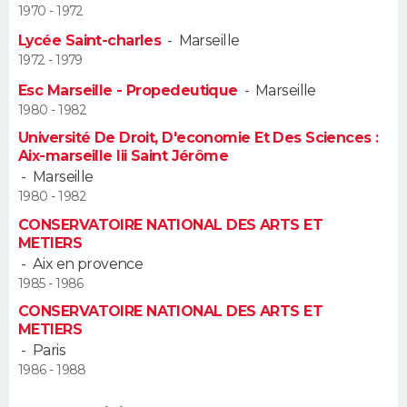
1970 - 1972
Guide de la santé
Médicaments
+
Alimentation
Maladies
Sommeil
Lycée Saint-charles
-
Marseille
VOYAGE
1972 - 1979
City break
Voyage de noces
Climat
Destinations
Voyage nature
Forum
+
PHOTO
Esc Marseille - Propedeutique
-
Marseille
1980 - 1982
GUIDES D'ACHAT
Université De Droit, D'economie Et Des Sciences :
Aix-marseille Iii Saint Jérôme
BONS PLANS
-
Marseille
1980 - 1982
CARTE DE VOEUX
CONSERVATOIRE NATIONAL DES ARTS ET
METIERS
Carte Bonne année
Carte Pâques
Carte de Noël
Carte Saint-Valentin
Carte d'anniversaire
DICTIONNAIRE
-
Aix en provence
1985 - 1986
Biographies
Expressions
Dictionnaire
Citations
Proverbes
PROGRAMME TV
CONSERVATOIRE NATIONAL DES ARTS ET
METIERS
COPAINS D'AVANT
-
Paris
1986 - 1988
Se connecter
Collèges
Universités
Service militaire
S'inscrire
Lycées
Primaires
Entreprises
Avis de recherche
AVIS DE DÉCÈS