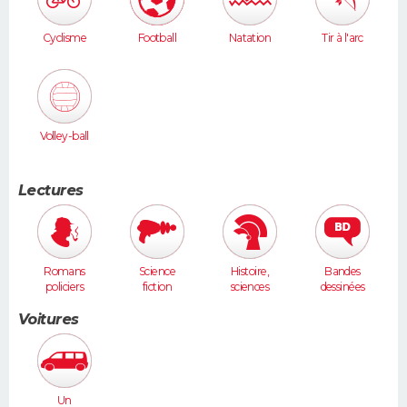
Cyclisme
Football
Natation
Tir à l'arc
Volley-ball
Lectures
Romans
Science
Histoire,
Bandes
policiers
fiction
sciences
dessinées
humaines
Voitures
Un