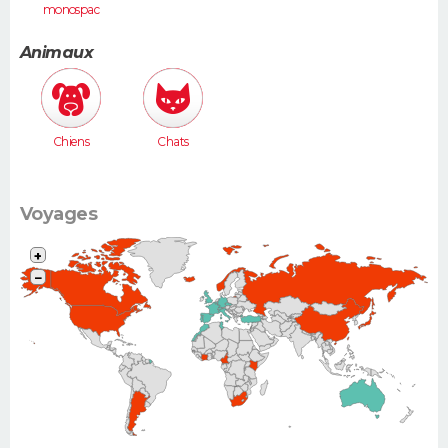
monospac
e (Espace,
Scénic,
Animaux
Xsara
Picasso...)
Chiens
Chats
Voyages
+
−