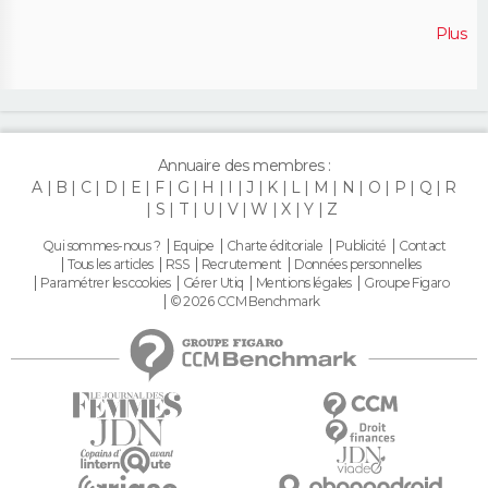
Plus
Annuaire des membres :
A
B
C
D
E
F
G
H
I
J
K
L
M
N
O
P
Q
R
S
T
U
V
W
X
Y
Z
Qui sommes-nous ?
Equipe
Charte éditoriale
Publicité
Contact
Tous les articles
RSS
Recrutement
Données personnelles
Paramétrer les cookies
Gérer Utiq
Mentions légales
Groupe Figaro
© 2026 CCM Benchmark