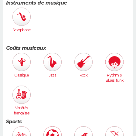
Instruments de musique
)
Saxophone
Goûts musicaux
Classique
Jazz
Rock
Rythm &
Blues, funk
Variétés
françaises
Sports