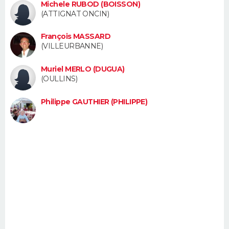
Michele RUBOD (BOISSON)
FORUM
(ATTIGNAT ONCIN)
Lifestyle
Sport
Television
Cinema
Bricolage
Culture
Auto
Voyage
François MASSARD
(VILLEURBANNE)
Muriel MERLO (DUGUA)
(OULLINS)
Philippe GAUTHIER (PHILIPPE)