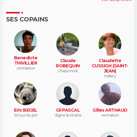
SES COPAINS
Benedicte
Claude
Claudette
THIVILLIER
ROBEQUIN
CUSSIGH (SAINT-
venissieux
chaponost
JEAN)
millery
Eric BEGEL
Gil PASCAL
Gilles ARTHAUD
la tour du pin
digne les bains
vernaison