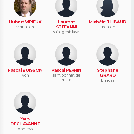
Hubert VIRIEUX
Laurent
Michèle THIBAUD
vernaison
STEFANNI
menton
saint genis laval
Pascal BUISSON
Pascal PERRIN
Stephane
lyon
saint bonnet de
GIRARD
mure
brindas
Yves
DECHAVANNE
pomeys