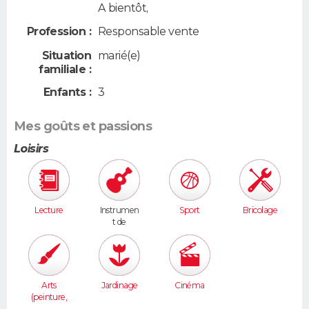
A bientôt,
Profession :
Responsable vente
Situation
marié(e)
familiale :
Enfants :
3
Mes goûts et passions
Loisirs
Lecture
Instrumen
Sport
Bricolage
t de
musique
Arts
Jardinage
Cinéma
(peinture,
sculpture...