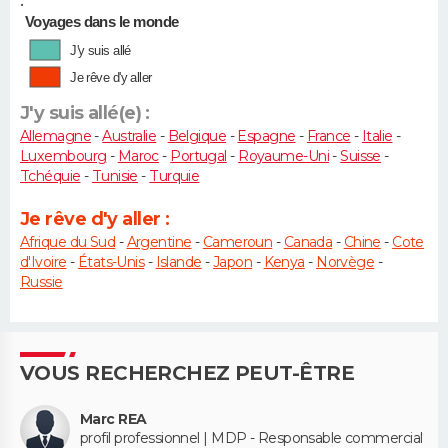
•
Voyages dans le monde
J'y suis allé
Je rêve d'y aller
J'y suis allé(e) :
Allemagne
-
Australie
-
Belgique
-
Espagne
-
France
-
Italie
-
Luxembourg
-
Maroc
-
Portugal
-
Royaume-Uni
-
Suisse
-
Tchéquie
-
Tunisie
-
Turquie
Je rêve d'y aller :
Afrique du Sud
-
Argentine
-
Cameroun
-
Canada
-
Chine
-
Cote
d'Ivoire
-
États-Unis
-
Islande
-
Japon
-
Kenya
-
Norvège
-
Russie
VOUS RECHERCHEZ PEUT-ÊTRE
Marc REA
profil professionnel | MDP - Responsable commercial