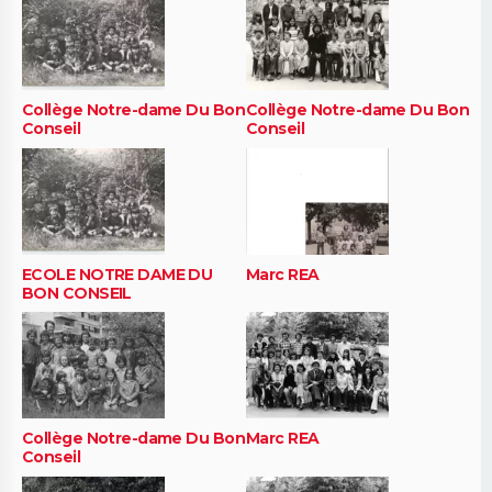
Collège Notre-dame Du Bon
Collège Notre-dame Du Bon
Conseil
Conseil
ECOLE NOTRE DAME DU
Marc REA
BON CONSEIL
Collège Notre-dame Du Bon
Marc REA
Conseil