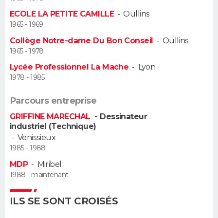
ECOLE LA PETITE CAMILLE
-
Oullins
Guide de la santé
Médicaments
+
Alimentation
Maladies
Sommeil
VOYAGE
1965 - 1969
Collège Notre-dame Du Bon Conseil
-
Oullins
City break
Voyage de noces
Climat
Destinations
Voyage nature
Forum
+
PHOTO
1965 - 1978
Lycée Professionnel La Mache
-
Lyon
GUIDES D'ACHAT
1978 - 1985
BONS PLANS
Parcours entreprise
CARTE DE VOEUX
GRIFFINE MARECHAL
- Dessinateur
industriel (Technique)
Carte Bonne année
Carte Pâques
Carte de Noël
Carte Saint-Valentin
Carte d'anniversaire
DICTIONNAIRE
-
Venissieux
1985 - 1988
Biographies
Expressions
Dictionnaire
Citations
Proverbes
PROGRAMME TV
MDP
-
Miribel
1988 - maintenant
COPAINS D'AVANT
ILS SE SONT CROISÉS
Se connecter
Collèges
Universités
Service militaire
S'inscrire
Lycées
Primaires
Entreprises
Avis de recherche
AVIS DE DÉCÈS