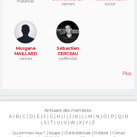
malansac
vannes
surzur
Morgane
Sébastien
MAILLARD
CERCEAU
rennes
treffendel
Plus
Annuaire des membres :
A
B
C
D
E
F
G
H
I
J
K
L
M
N
O
P
Q
R
S
T
U
V
W
X
Y
Z
Qui sommes-nous ?
Equipe
Charte éditoriale
Publicité
Contact