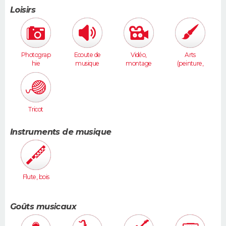
Loisirs
Photograp
Ecoute de
Vidéo,
Arts
hie
musique
montage
(peinture,
sculpture...
)
Tricot
Instruments de musique
Flute, bois
Goûts musicaux