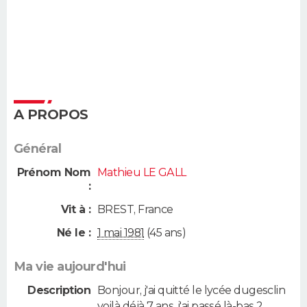
A PROPOS
Général
Prénom Nom
Mathieu LE GALL
:
Vit à :
BREST
,
France
Né le :
1 mai 1981
(45 ans)
Ma vie aujourd'hui
Description
Bonjour, j'ai quitté le lycée dugesclin
voilà déjà 7 ans, j'ai passé là-bas 2