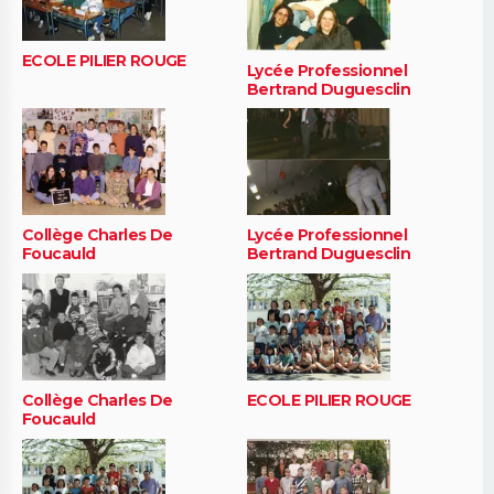
ECOLE PILIER ROUGE
Lycée Professionnel
Bertrand Duguesclin
Collège Charles De
Lycée Professionnel
Foucauld
Bertrand Duguesclin
Collège Charles De
ECOLE PILIER ROUGE
Foucauld