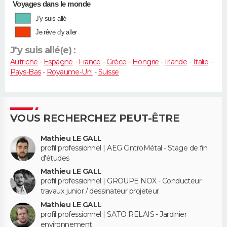
Voyages dans le monde
J'y suis allé
Je rêve d'y aller
J'y suis allé(e) :
Autriche
-
Espagne
-
France
-
Grèce
-
Hongrie
-
Irlande
-
Italie
-
Pays-Bas
-
Royaume-Uni
-
Suisse
VOUS RECHERCHEZ PEUT-ÊTRE
Mathieu LE GALL
profil professionnel | AEG CintroMétal - Stage de fin
d'études
Mathieu LE GALL
profil professionnel | GROUPE NOX - Conducteur
travaux junior / dessinateur projeteur
Mathieu LE GALL
profil professionnel | SATO RELAIS - Jardinier
environnement