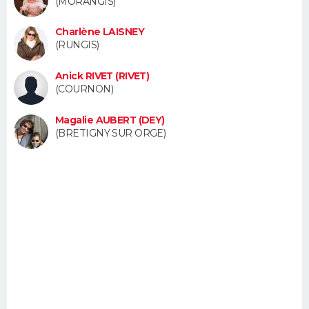
(MORANGIS)
FORUM
Charlène LAISNEY
Lifestyle
Sport
Television
Cinema
Bricolage
Culture
Auto
Voyage
(RUNGIS)
Anick RIVET (RIVET)
(COURNON)
Magalie AUBERT (DEY)
(BRETIGNY SUR ORGE)