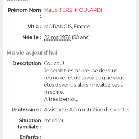
Prénom Nom
Maud TERZI (FOULARD)
:
Vit à :
MORANGIS
,
France
Née le :
22 mai 1976
(50 ans)
Ma vie aujourd'hui
Description
Coucou!
Je serais très heureuse de vous
retrouver et de savoir ce que vous
êtes devenus alors n'hésitez pas à
m'écrire.
A très bientôt...
Profession :
Assistante Administration des ventes
Situation
marié(e)
familiale :
Enfants :
1