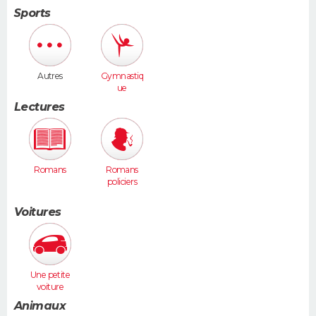
Sports
Autres
Gymnastiq
ue
Lectures
Romans
Romans
policiers
Voitures
Une petite
voiture
(Twingo,
Animaux
Clio, 206...)