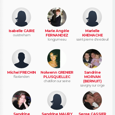
Isabelle CAIRE
Marie Angèle
Marielle
ouistreham
FERNANDEZ
KHEMACHE
longjumeau
saint pierre d'exideuil
Michel FRECHIN
Nolwenn GRENIER
Sandrine
flaxlanden
PLUSQUELLEC
MORVAN
chatillon sur seine
(BERNUIT)
savigny sur orge
Sandrine
Sandrine MAURY
Serge CASSIER