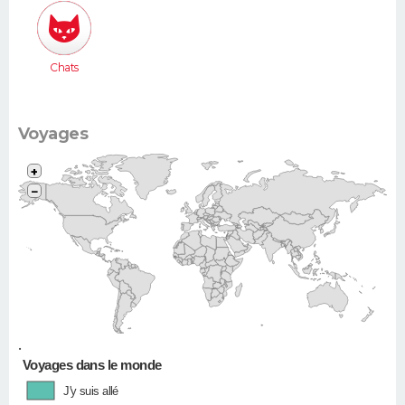
Chats
Voyages
+
−
•
Voyages dans le monde
J'y suis allé