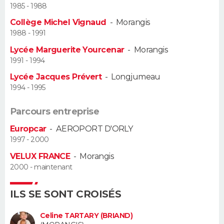
1985 - 1988
Guide de la santé
Médicaments
+
Alimentation
Maladies
Sommeil
Collège Michel Vignaud
-
Morangis
VOYAGE
1988 - 1991
City break
Voyage de noces
Climat
Destinations
Voyage nature
Forum
+
PHOTO
Lycée Marguerite Yourcenar
-
Morangis
1991 - 1994
GUIDES D'ACHAT
Lycée Jacques Prévert
-
Longjumeau
1994 - 1995
BONS PLANS
Parcours entreprise
CARTE DE VOEUX
Europcar
-
AEROPORT D'ORLY
Carte Bonne année
Carte Pâques
Carte de Noël
Carte Saint-Valentin
Carte d'anniversaire
1997 - 2000
DICTIONNAIRE
VELUX FRANCE
-
Morangis
Biographies
Expressions
Dictionnaire
Citations
Proverbes
PROGRAMME TV
2000 - maintenant
COPAINS D'AVANT
ILS SE SONT CROISÉS
Se connecter
Collèges
Universités
Service militaire
S'inscrire
Lycées
Primaires
Entreprises
Avis de recherche
AVIS DE DÉCÈS
Celine TARTARY (BRIAND)