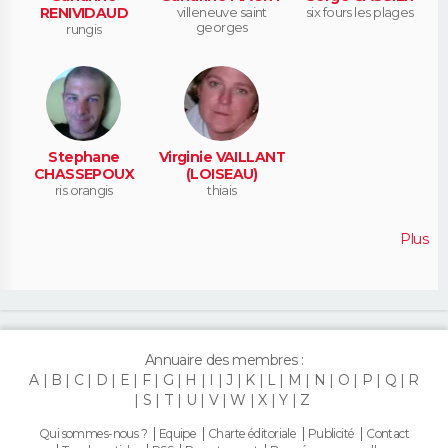
RENIVIDAUD
villeneuve saint
six fours les plages
georges
rungis
Stephane
Virginie VAILLANT
CHASSEPOUX
(LOISEAU)
ris orangis
thiais
Plus
Annuaire des membres :
A
B
C
D
E
F
G
H
I
J
K
L
M
N
O
P
Q
R
S
T
U
V
W
X
Y
Z
Qui sommes-nous ?
Equipe
Charte éditoriale
Publicité
Contact