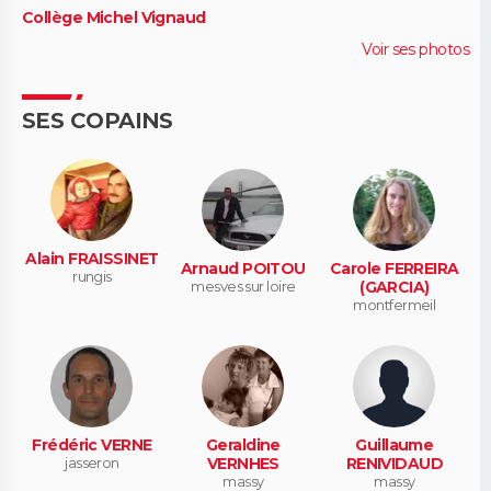
Collège Michel Vignaud
Voir ses photos
SES COPAINS
Alain FRAISSINET
Arnaud POITOU
Carole FERREIRA
rungis
mesves sur loire
(GARCIA)
montfermeil
Frédéric VERNE
Geraldine
Guillaume
jasseron
VERNHES
RENIVIDAUD
massy
massy