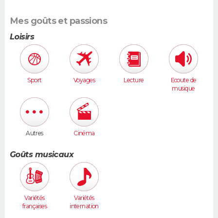
Mes goûts et passions
Loisirs
Sport
Voyages
Lecture
Ecoute de
musique
Autres
Cinéma
Goûts musicaux
Variétés
Variétés
françaises
internation
ales