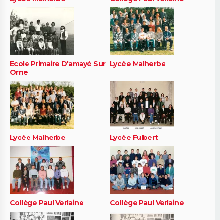
Ecole Primaire D'amayé Sur
Lycée Malherbe
Orne
Lycée Malherbe
Lycée Fulbert
Collège Paul Verlaine
Collège Paul Verlaine