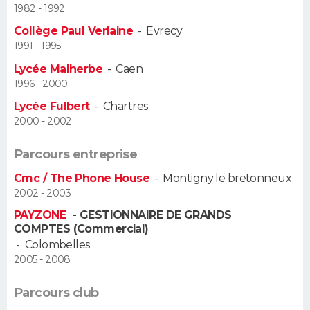
1982 - 1992
Guide de la santé
Médicaments
+
Alimentation
Maladies
Sommeil
Collège Paul Verlaine
-
Evrecy
VOYAGE
1991 - 1995
City break
Voyage de noces
Climat
Destinations
Voyage nature
Forum
+
PHOTO
Lycée Malherbe
-
Caen
1996 - 2000
GUIDES D'ACHAT
Lycée Fulbert
-
Chartres
2000 - 2002
BONS PLANS
Parcours entreprise
CARTE DE VOEUX
Cmc / The Phone House
-
Montigny le bretonneux
Carte Bonne année
Carte Pâques
Carte de Noël
Carte Saint-Valentin
Carte d'anniversaire
2002 - 2003
DICTIONNAIRE
PAYZONE
- GESTIONNAIRE DE GRANDS
Biographies
Expressions
Dictionnaire
Citations
Proverbes
PROGRAMME TV
COMPTES (Commercial)
-
Colombelles
COPAINS D'AVANT
2005 - 2008
Se connecter
Collèges
Universités
Service militaire
S'inscrire
Lycées
Primaires
Entreprises
Avis de recherche
AVIS DE DÉCÈS
Parcours club