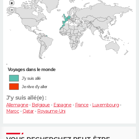
+
−
•
Voyages dans le monde
J'y suis allé
Je rêve d'y aller
J'y suis allé(e) :
Allemagne
-
Belgique
-
Espagne
-
France
-
Luxembourg
-
Maroc
-
Qatar
-
Royaume-Uni