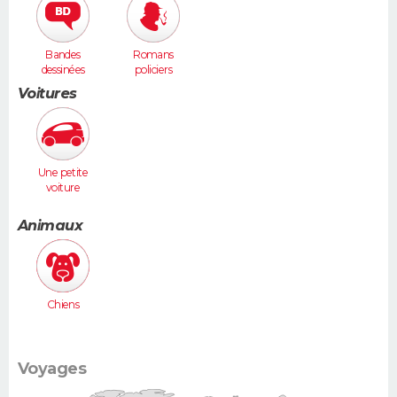
Bandes
Romans
dessinées
policiers
Voitures
Une petite
voiture
(Twingo,
Clio, 206...)
Animaux
Chiens
Voyages