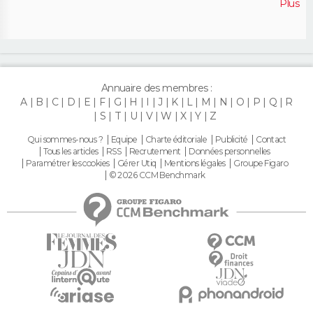
Plus
Annuaire des membres :
A
B
C
D
E
F
G
H
I
J
K
L
M
N
O
P
Q
R
S
T
U
V
W
X
Y
Z
Qui sommes-nous ?
Equipe
Charte éditoriale
Publicité
Contact
Tous les articles
RSS
Recrutement
Données personnelles
Paramétrer les cookies
Gérer Utiq
Mentions légales
Groupe Figaro
© 2026 CCM Benchmark