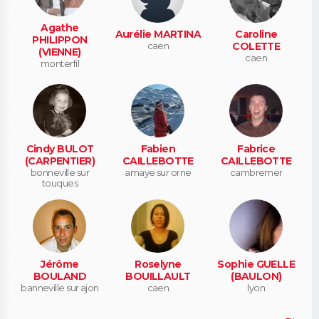
Agathe
Aurélie MARTINA
Caroline
PHILIPPON
caen
COLETTE
(VIENNE)
caen
monterfil
Cindy BULOT
Fabien
Fabrice
(CARPENTIER)
CAILLEBOTTE
CAILLEBOTTE
bonneville sur
amaye sur orne
cambremer
touques
Jérôme
Roselyne
Sophie GUELLE
BOULAND
BOUILLAULT
(BAULON)
banneville sur ajon
caen
lyon