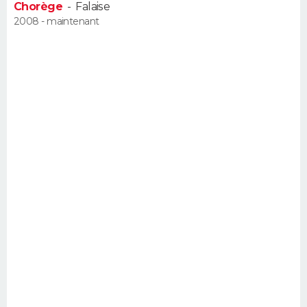
Chorège
-
Falaise
FORUM
2008 - maintenant
Lifestyle
Sport
Television
Cinema
Bricolage
Culture
Auto
Voyage