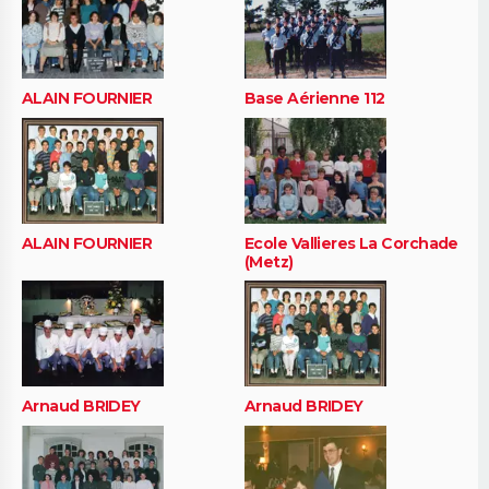
ALAIN FOURNIER
Base Aérienne 112
ALAIN FOURNIER
Ecole Vallieres La Corchade
(Metz)
Arnaud BRIDEY
Arnaud BRIDEY