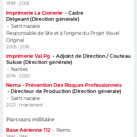
1999 - 2005
FORUM
Imprimerie La Clonerie
- Cadre
Lifestyle
Sport
Television
Cinema
Bricolage
Culture
Auto
Voyage
Dirigeant (Direction générale)
-
Saint nazaire
Responsable de Site et à l'origine du Projet Visuel
Original
2005 - 2016
Imprimerie Val Pg
- Adjoint de Direction / Couteau
Suisse (Direction générale)
-
Nantes
2016 - 2020
Nema - Prévention Des Risques Professionnels
- Directeur de Production (Direction générale)
-
Saint nazaire
2021 - maintenant
Parcours militaire
Base Aérienne 112
-
Reims
1994 - 1994