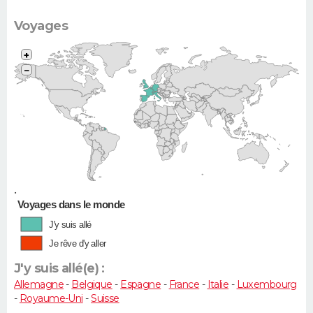
Clio, 206...)
Voyages
+
−
•
Voyages dans le monde
J'y suis allé
Je rêve d'y aller
J'y suis allé(e) :
Allemagne
-
Belgique
-
Espagne
-
France
-
Italie
-
Luxembourg
-
Royaume-Uni
-
Suisse