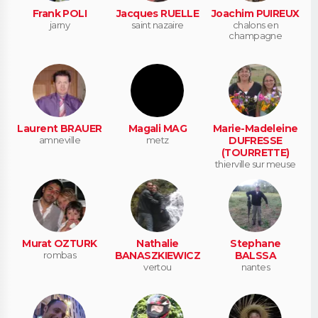
Frank POLI
Jacques RUELLE
Joachim PUIREUX
jarny
saint nazaire
chalons en
champagne
Laurent BRAUER
Magali MAG
Marie-Madeleine
amneville
metz
DUFRESSE
(TOURRETTE)
thierville sur meuse
Murat OZTURK
Nathalie
Stephane
rombas
BANASZKIEWICZ
BALSSA
vertou
nantes