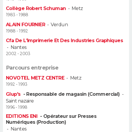
Collège Robert Schuman
-
Metz
Guide de la santé
Médicaments
+
Alimentation
Maladies
Sommeil
VOYAGE
1983 - 1988
ALAIN FOURNIER
-
Verdun
City break
Voyage de noces
Climat
Destinations
Voyage nature
Forum
+
PHOTO
1988 - 1992
Cfa De L'imprimerie Et Des Industries Graphiques
GUIDES D'ACHAT
-
Nantes
2002 - 2003
BONS PLANS
Parcours entreprise
CARTE DE VOEUX
NOVOTEL METZ CENTRE
-
Metz
Carte Bonne année
Carte Pâques
Carte de Noël
Carte Saint-Valentin
Carte d'anniversaire
DICTIONNAIRE
1992 - 1993
Glup's
- Responsable de magasin (Commercial)
-
Biographies
Expressions
Dictionnaire
Citations
Proverbes
PROGRAMME TV
Saint nazaire
1996 - 1998
COPAINS D'AVANT
EDITIONS ENI
- Opérateur sur Presses
Se connecter
Collèges
Universités
Service militaire
S'inscrire
Lycées
Primaires
Entreprises
Avis de recherche
Numériques (Production)
AVIS DE DÉCÈS
-
Nantes