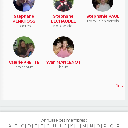
Stephane
Stéphane
Stéphanie PAUL
PENKHOSS
LECHAUDEL
tronville en barrois
londres
la possession
Valerie PRETTE
Yvan MANGENOT
craincourt
beux
Plus
Annuaire des membres :
A
B
C
D
E
F
G
H
I
J
K
L
M
N
O
P
Q
R