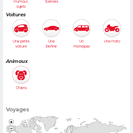
Humour,
Sciences
sujets
insolites
Voitures
Une petite
Une
Un
Une moto
voiture
berline
monospac
(Twingo,
(Laguna,
e (Espace,
Clio, 206...)
406...)
Scénic,
Animaux
Xsara
Picasso...)
Chiens
Voyages
+
−