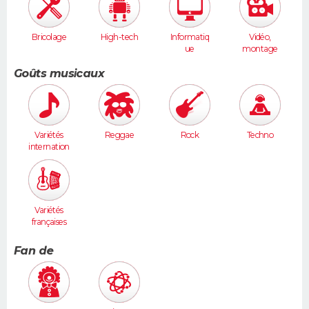
Bricolage
High-tech
Informatiq
Vidéo,
ue
montage
Goûts musicaux
Variétés
Reggae
Rock
Techno
internation
ales
Variétés
françaises
Fan de