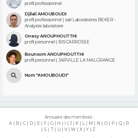
profil professionnel
Djilali AMOUBOUDI
profil professionnel | sarl Laboratoires BEKER -
Analyste laboratoire
Onesy ANOUPHOUTTHI
profil personnel | BISCARROSSE
Bounsom ANOUPHOUTTHI
profil personnel | JARVILLE LA MALGRANGE
Nom "AMOUBOUDI"
Annuaire des membres :
A
B
C
D
E
F
G
H
I
J
K
L
M
N
O
P
Q
R
S
T
U
V
W
X
Y
Z