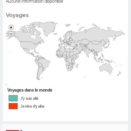
Aucune information disponible
Voyages
+
−
•
Voyages dans le monde
J'y suis allé
Je rêve d'y aller