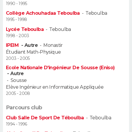
1990 - 1995
Guide de la santé
Médicaments
+
Alimentation
Maladies
Sommeil
Collège Achouhadaa Teboulba
-
Teboulba
VOYAGE
1995 - 1998
City break
Voyage de noces
Climat
Destinations
Voyage nature
Forum
+
PHOTO
Lycée Teboulba
-
Teboulba
1998 - 2003
GUIDES D'ACHAT
IPEIM
- Autre
-
Monastir
Étudiant Math-Physique
BONS PLANS
2003 - 2005
Ecole Nationale D'ingénieur De Sousse (Eniso)
CARTE DE VOEUX
- Autre
-
Sousse
Carte Bonne année
Carte Pâques
Carte de Noël
Carte Saint-Valentin
Carte d'anniversaire
DICTIONNAIRE
Elève Ingénieur en Informatique Appliquée
2005 - 2008
Biographies
Expressions
Dictionnaire
Citations
Proverbes
PROGRAMME TV
Parcours club
COPAINS D'AVANT
Club Salle De Sport De Téboulba
-
Teboulba
Se connecter
Collèges
Universités
Service militaire
S'inscrire
Lycées
Primaires
Entreprises
Avis de recherche
AVIS DE DÉCÈS
1994 - 1996