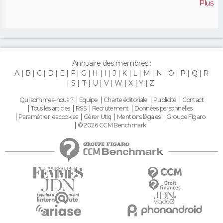
Plus
Annuaire des membres :
A
B
C
D
E
F
G
H
I
J
K
L
M
N
O
P
Q
R
S
T
U
V
W
X
Y
Z
Qui sommes-nous ?
Equipe
Charte éditoriale
Publicité
Contact
Tous les articles
RSS
Recrutement
Données personnelles
Paramétrer les cookies
Gérer Utiq
Mentions légales
Groupe Figaro
© 2026 CCM Benchmark