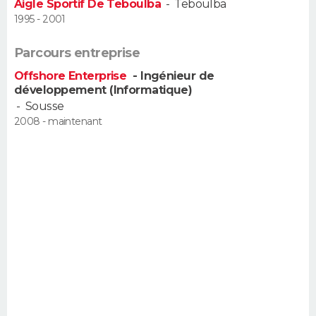
Aigle Sportif De Teboulba
-
Teboulba
FORUM
1995 - 2001
Lifestyle
Sport
Television
Cinema
Bricolage
Culture
Auto
Voyage
Parcours entreprise
Offshore Enterprise
- Ingénieur de
développement (Informatique)
-
Sousse
2008 - maintenant