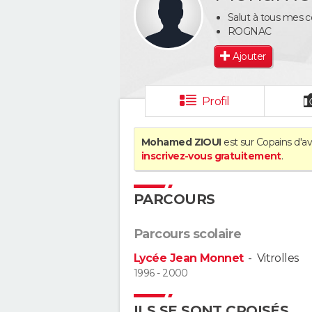
Salut à tous mes co
ROGNAC
Ajouter
Profil
Mohamed ZIOUI
est sur Copains d'av
inscrivez-vous gratuitement
.
PARCOURS
Parcours scolaire
Lycée Jean Monnet
-
Vitrolles
1996 - 2000
ILS SE SONT CROISÉS