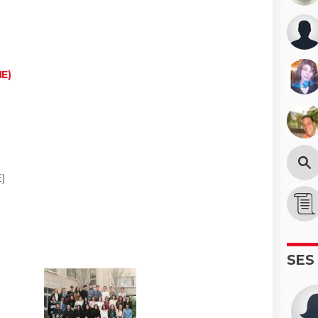
NE)
)
SES