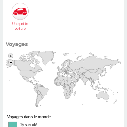
Une petite
voiture
(Twingo,
Clio, 206...)
Voyages
+
−
•
Voyages dans le monde
J'y suis allé