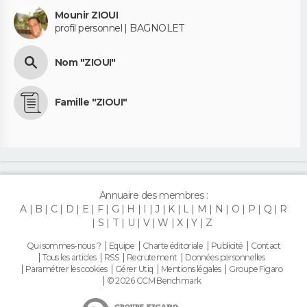
Mounir ZIOUI
profil personnel | BAGNOLET
Nom "ZIOUI"
Famille "ZIOUI"
Annuaire des membres :
A
B
C
D
E
F
G
H
I
J
K
L
M
N
O
P
Q
R
S
T
U
V
W
X
Y
Z
Qui sommes-nous ?
Equipe
Charte éditoriale
Publicité
Contact
Tous les articles
RSS
Recrutement
Données personnelles
Paramétrer les cookies
Gérer Utiq
Mentions légales
Groupe Figaro
© 2026 CCM Benchmark