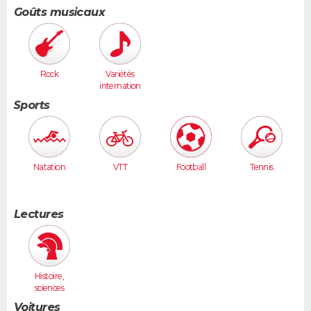
Goûts musicaux
Rock
Variétés
internation
ales
Sports
Natation
VTT
Football
Tennis
Lectures
Histoire,
sciences
humaines
Voitures