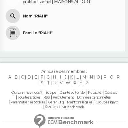
profil personnel | MAISONS ALFORT
Nom "RIAHI"
Famille "RIAHI"
Annuaire des membres :
A
B
C
D
E
F
G
H
I
J
K
L
M
N
O
P
Q
R
S
T
U
V
W
X
Y
Z
Qui sommes-nous ?
Equipe
Charte éditoriale
Publicité
Contact
Tous les articles
RSS
Recrutement
Données personnelles
Paramétrer les cookies
Gérer Utiq
Mentions légales
Groupe Figaro
© 2026 CCM Benchmark