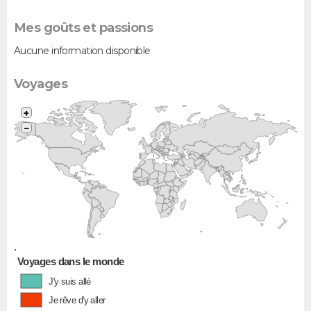
Mes goûts et passions
Aucune information disponible
Voyages
+
−
•
Voyages dans le monde
J'y suis allé
Je rêve d'y aller