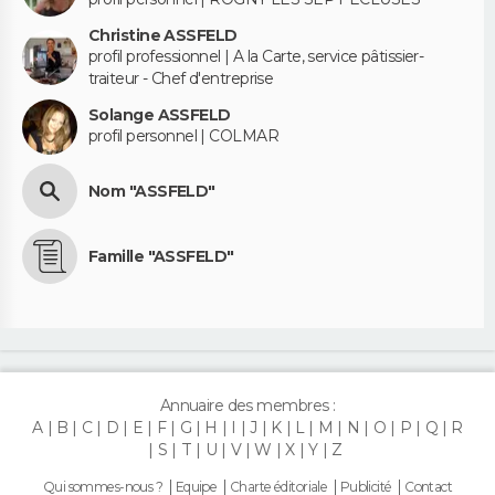
Christine ASSFELD
profil professionnel | A la Carte, service pâtissier-
traiteur - Chef d'entreprise
Solange ASSFELD
profil personnel | COLMAR
Nom "ASSFELD"
Famille "ASSFELD"
Annuaire des membres :
A
B
C
D
E
F
G
H
I
J
K
L
M
N
O
P
Q
R
S
T
U
V
W
X
Y
Z
Qui sommes-nous ?
Equipe
Charte éditoriale
Publicité
Contact