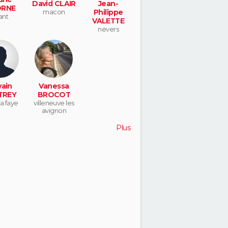
David CLAIR
Jean-
RNE
macon
Philippe
ant
VALETTE
nevers
vain
Vanessa
TREY
BROCOT
 la faye
villeneuve les
avignon
Plus