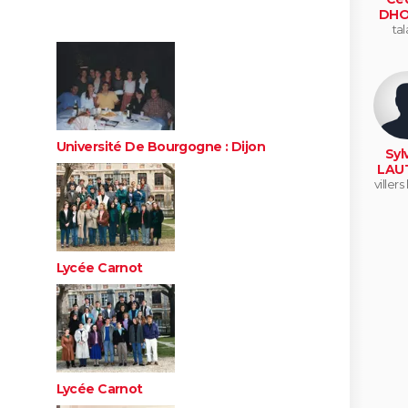
DHO
tal
Université De Bourgogne : Dijon
Syl
LAU
villers
Lycée Carnot
Lycée Carnot