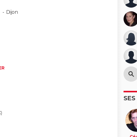
n
-
Dijon
ER
SES
)
Céd