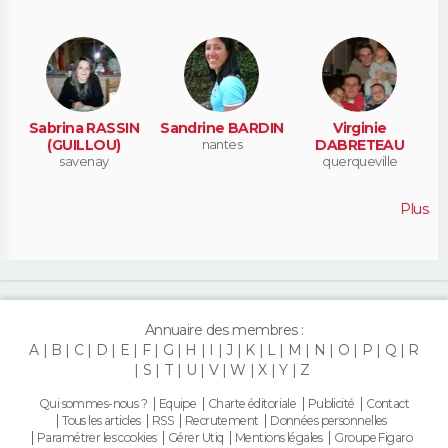
Sabrina RASSIN
Sandrine BARDIN
Virginie
(GUILLOU)
nantes
DABRETEAU
savenay
querqueville
Plus
Annuaire des membres :
A
B
C
D
E
F
G
H
I
J
K
L
M
N
O
P
Q
R
S
T
U
V
W
X
Y
Z
Qui sommes-nous ?
Equipe
Charte éditoriale
Publicité
Contact
Tous les articles
RSS
Recrutement
Données personnelles
Paramétrer les cookies
Gérer Utiq
Mentions légales
Groupe Figaro