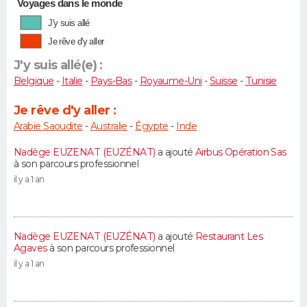
Voyages dans le monde
J'y suis allé
Je rêve d'y aller
J'y suis allé(e) :
Belgique
-
Italie
-
Pays-Bas
-
Royaume-Uni
-
Suisse
-
Tunisie
Je rêve d'y aller :
Arabie Saoudite
-
Australie
-
Égypte
-
Inde
Nadège EUZENAT (EUZÉNAT)
a ajouté
Airbus Opération Sas
à son parcours professionnel
il y a 1 an
Nadège EUZENAT (EUZÉNAT)
a ajouté
Restaurant Les
Agaves
à son parcours professionnel
il y a 1 an