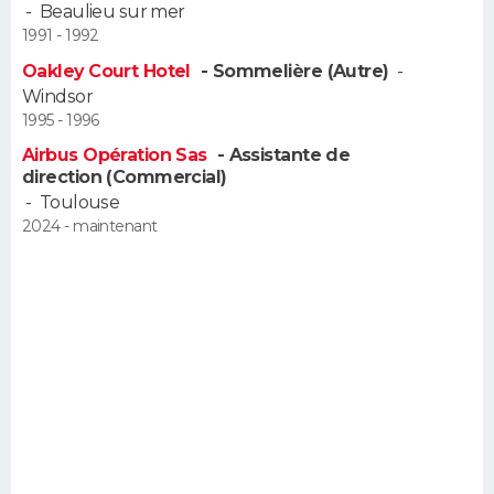
-
Beaulieu sur mer
FORUM
1991 - 1992
Lifestyle
Sport
Television
Cinema
Bricolage
Culture
Auto
Voyage
Oakley Court Hotel
- Sommelière (Autre)
-
Windsor
1995 - 1996
Airbus Opération Sas
- Assistante de
direction (Commercial)
-
Toulouse
2024 - maintenant