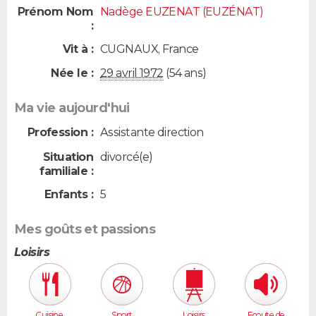
Prénom Nom
Nadège EUZENAT (EUZÉNAT)
:
Vit à :
CUGNAUX
,
France
Née le :
29 avril 1972
(54 ans)
Ma vie aujourd'hui
Profession :
Assistante direction
Situation
divorcé(e)
familiale :
Enfants :
5
Mes goûts et passions
Loisirs
Cuisine,
Sport
Loisirs
Ecoute de