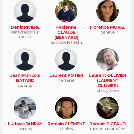
Denis RIVIERE
Fabienne
Florence MOREL
saint crespin sur
CLAUDE
geneve
moine
(BERNARD)
la chapelle heulin
Jean-Francois
Laurent POTIER
Laurent OLLIVIER
BATARD
treillieres
(LAURENT
savenay
OLLIVIER)
choisy-le-roi
Ludovic JANRAY
Romain CLÉMENT
Romain PIGEAUD
cannes
chelles
mirebeau-sur-bèze