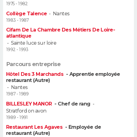
1975 - 1982
Guide de la santé
Médicaments
+
Alimentation
Maladies
Sommeil
Collège Talence
-
Nantes
VOYAGE
1983 - 1987
City break
Voyage de noces
Climat
Destinations
Voyage nature
Forum
+
PHOTO
Cifam De La Chambre Des Métiers De Loire-
atlantique
-
Sainte luce sur loire
GUIDES D'ACHAT
1992 - 1993
BONS PLANS
Parcours entreprise
CARTE DE VOEUX
Hôtel Des 3 Marchands
- Apprentie employée
restaurant (Autre)
Carte Bonne année
Carte Pâques
Carte de Noël
Carte Saint-Valentin
Carte d'anniversaire
DICTIONNAIRE
-
Nantes
1987 - 1989
Biographies
Expressions
Dictionnaire
Citations
Proverbes
PROGRAMME TV
BILLESLEY MANOR
- Chef de rang
-
Stratford on avon
COPAINS D'AVANT
1989 - 1991
Se connecter
Collèges
Universités
Service militaire
S'inscrire
Lycées
Primaires
Entreprises
Avis de recherche
Restaurant Les Agaves
- Employée de
AVIS DE DÉCÈS
restaurant (Autre)