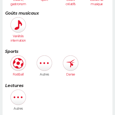
gastronom
créatifs
musique
ie
Goûts musicaux
Variétés
internation
ales
Sports
Football
Autres
Danse
Lectures
Autres