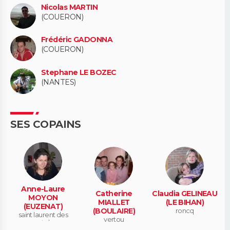
Nicolas MARTIN
(COUERON)
Frédéric GADONNA
(COUERON)
Stephane LE BOZEC
(NANTES)
SES COPAINS
Anne-Laure
Catherine
Claudia GELINEAU
MOYON
MIALLET
(LE BIHAN)
(EUZENAT)
(BOULAIRE)
roncq
saint laurent des
vertou
autels