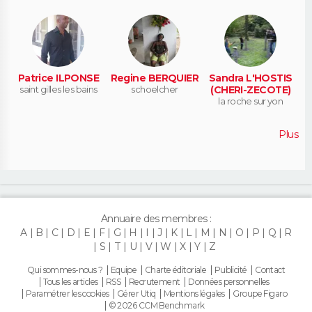
Patrice ILPONSE
Regine BERQUIER
Sandra L'HOSTIS
saint gilles les bains
schoelcher
(CHERI-ZECOTE)
la roche sur yon
Plus
Annuaire des membres :
A
B
C
D
E
F
G
H
I
J
K
L
M
N
O
P
Q
R
S
T
U
V
W
X
Y
Z
Qui sommes-nous ?
Equipe
Charte éditoriale
Publicité
Contact
Tous les articles
RSS
Recrutement
Données personnelles
Paramétrer les cookies
Gérer Utiq
Mentions légales
Groupe Figaro
© 2026 CCM Benchmark