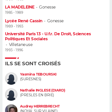
LA MADELEINE
-
Gonesse
Guide de la santé
Médicaments
+
Alimentation
Maladies
Sommeil
VOYAGE
1985 - 1989
Lycée René Cassin
-
Gonesse
City break
Voyage de noces
Climat
Destinations
Voyage nature
Forum
+
PHOTO
1989 - 1993
Université Paris 13 - U.f.r. De Droit, Sciences
GUIDES D'ACHAT
Politiques Et Sociales
-
Villetaneuse
BONS PLANS
1993 - 1996
CARTE DE VOEUX
ILS SE SONT CROISÉS
Carte Bonne année
Carte Pâques
Carte de Noël
Carte Saint-Valentin
Carte d'anniversaire
DICTIONNAIRE
Yasmina TEBOURSKI
(SURESNES)
Biographies
Expressions
Dictionnaire
Citations
Proverbes
PROGRAMME TV
Nathalie INGLESE (DIARD)
COPAINS D'AVANT
(PRESLES EN BRIE)
Se connecter
Collèges
Universités
Service militaire
S'inscrire
Lycées
Primaires
Entreprises
Avis de recherche
AVIS DE DÉCÈS
Audrey HERREBRECHT
(NOYAL SUR VILAINE)