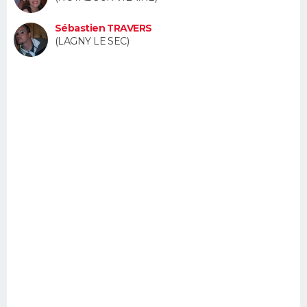
FORUM
Sébastien TRAVERS
Lifestyle
Sport
Television
Cinema
Bricolage
Culture
Auto
Voyage
(LAGNY LE SEC)