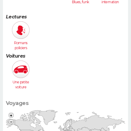
Blues, funk
internation
ales
Lectures
Romans
policiers
Voitures
Une petite
voiture
(Twingo,
Clio, 206...)
Voyages
+
−