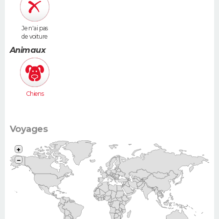
Je n'ai pas
de voiture
Animaux
Chiens
Voyages
+
−