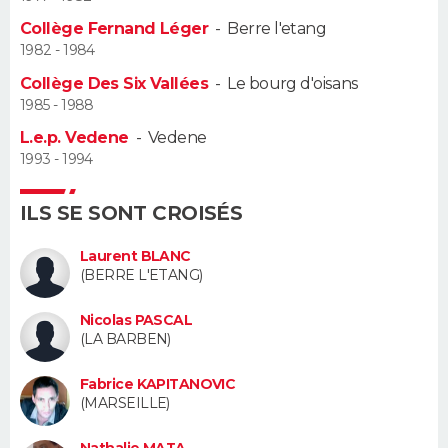
Collège Fernand Léger
-
Berre l'etang
Guide de la santé
Médicaments
+
Alimentation
Maladies
Sommeil
VOYAGE
1982 - 1984
Collège Des Six Vallées
-
Le bourg d'oisans
City break
Voyage de noces
Climat
Destinations
Voyage nature
Forum
+
PHOTO
1985 - 1988
L.e.p. Vedene
-
Vedene
GUIDES D'ACHAT
1993 - 1994
BONS PLANS
ILS SE SONT CROISÉS
CARTE DE VOEUX
Laurent BLANC
Carte Bonne année
Carte Pâques
Carte de Noël
Carte Saint-Valentin
Carte d'anniversaire
(BERRE L'ETANG)
DICTIONNAIRE
Biographies
Expressions
Dictionnaire
Citations
Proverbes
Nicolas PASCAL
PROGRAMME TV
(LA BARBEN)
COPAINS D'AVANT
Fabrice KAPITANOVIC
(MARSEILLE)
Se connecter
Collèges
Universités
Service militaire
S'inscrire
Lycées
Primaires
Entreprises
Avis de recherche
AVIS DE DÉCÈS
Nathalie MATA