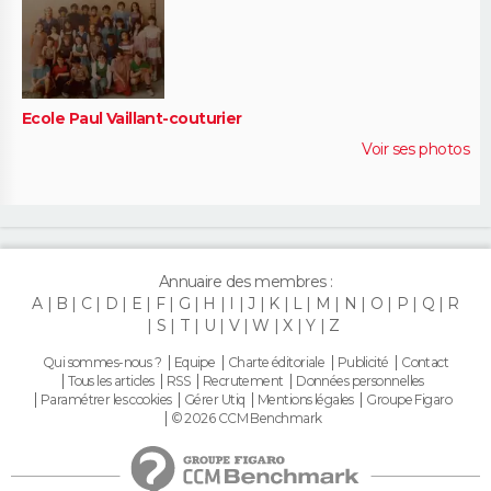
Ecole Paul Vaillant-couturier
Voir ses photos
Annuaire des membres :
A
B
C
D
E
F
G
H
I
J
K
L
M
N
O
P
Q
R
S
T
U
V
W
X
Y
Z
Qui sommes-nous ?
Equipe
Charte éditoriale
Publicité
Contact
Tous les articles
RSS
Recrutement
Données personnelles
Paramétrer les cookies
Gérer Utiq
Mentions légales
Groupe Figaro
© 2026 CCM Benchmark