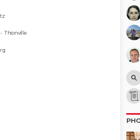
tz
-
Thionville
rg
PH