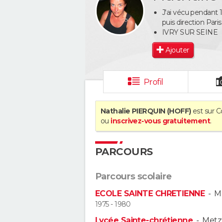
J'ai vécu pendant 1
puis direction Pari
IVRY SUR SEINE
Ajouter
Profil
Nathalie PIERQUIN (HOFF)
est sur C
ou
inscrivez-vous gratuitement
.
PARCOURS
Parcours scolaire
ECOLE SAINTE CHRETIENNE
-
M
1975 - 1980
Lycée Sainte-chrétienne
-
Metz