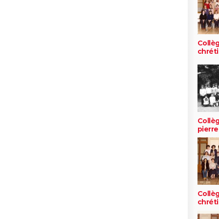
Collè
chrét
Collèg
pierr
Collè
chrét