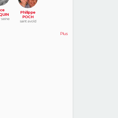
ice
Philippe
QUIN
POCH
r seine
saint avold
Plus