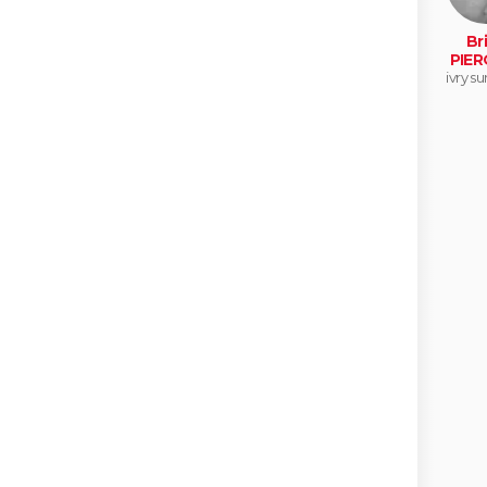
Br
PIER
ivry su