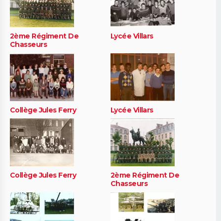
2ème Régiment De
Lycée Villars
Chasseurs
Collège Jules Ferry
Lycée Villars
Collège Jules Ferry
2ème Régiment De
Chasseurs