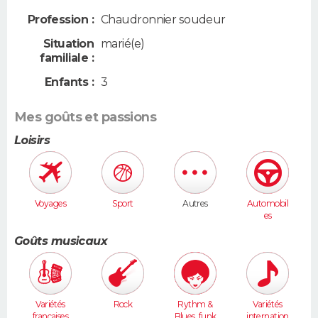
Profession :
Chaudronnier soudeur
Situation
marié(e)
familiale :
Enfants :
3
Mes goûts et passions
Loisirs
Voyages
Sport
Autres
Automobil
es
Goûts musicaux
Variétés
Rock
Rythm &
Variétés
françaises
Blues, funk
internation