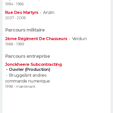
1984 - 1986
FORUM
Rue Des Martyrs
-
Anzin
Lifestyle
Sport
Television
Cinema
Bricolage
Culture
Auto
Voyage
2007 - 2008
Parcours militaire
2ème Régiment De Chasseurs
-
Verdun
1988 - 1989
Parcours entreprise
Jonckheere Subcontracting
- Ouvrier (Production)
-
Brugge/sint andries
commande numerique
1998 - maintenant