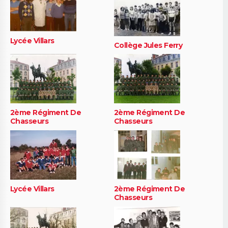
Lycée Villars
Collège Jules Ferry
2ème Régiment De
2ème Régiment De
Chasseurs
Chasseurs
Lycée Villars
2ème Régiment De
Chasseurs