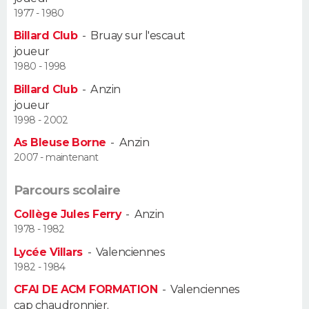
1977 - 1980
Guide de la santé
Médicaments
+
Alimentation
Maladies
Sommeil
VOYAGE
Billard Club
-
Bruay sur l'escaut
joueur
City break
Voyage de noces
Climat
Destinations
Voyage nature
Forum
+
PHOTO
1980 - 1998
Billard Club
-
Anzin
GUIDES D'ACHAT
joueur
1998 - 2002
BONS PLANS
As Bleuse Borne
-
Anzin
2007 - maintenant
CARTE DE VOEUX
Carte Bonne année
Carte Pâques
Carte de Noël
Carte Saint-Valentin
Carte d'anniversaire
Parcours scolaire
DICTIONNAIRE
Collège Jules Ferry
-
Anzin
Biographies
Expressions
Dictionnaire
Citations
Proverbes
PROGRAMME TV
1978 - 1982
Lycée Villars
-
Valenciennes
COPAINS D'AVANT
1982 - 1984
Se connecter
Collèges
Universités
Service militaire
S'inscrire
Lycées
Primaires
Entreprises
Avis de recherche
CFAI DE ACM FORMATION
-
Valenciennes
AVIS DE DÉCÈS
cap chaudronnier,