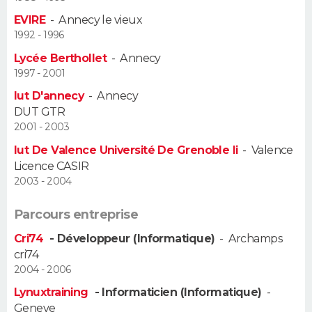
EVIRE
-
Annecy le vieux
Guide de la santé
Médicaments
+
Alimentation
Maladies
Sommeil
VOYAGE
1992 - 1996
Lycée Berthollet
-
Annecy
City break
Voyage de noces
Climat
Destinations
Voyage nature
Forum
+
PHOTO
1997 - 2001
Iut D'annecy
-
Annecy
GUIDES D'ACHAT
DUT GTR
2001 - 2003
BONS PLANS
Iut De Valence Université De Grenoble Ii
-
Valence
CARTE DE VOEUX
Licence CASIR
2003 - 2004
Carte Bonne année
Carte Pâques
Carte de Noël
Carte Saint-Valentin
Carte d'anniversaire
DICTIONNAIRE
Parcours entreprise
Biographies
Expressions
Dictionnaire
Citations
Proverbes
PROGRAMME TV
Cri74
- Développeur (Informatique)
-
Archamps
cri74
COPAINS D'AVANT
2004 - 2006
Se connecter
Collèges
Universités
Service militaire
S'inscrire
Lycées
Primaires
Entreprises
Avis de recherche
Lynuxtraining
- Informaticien (Informatique)
-
AVIS DE DÉCÈS
Geneve