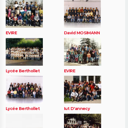
EVIRE
David MOSIMANN
Lycée Berthollet
EVIRE
Lycée Berthollet
Iut D'annecy