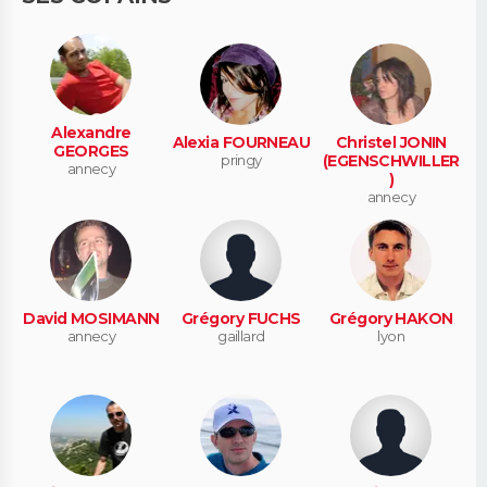
Alexandre
Alexia FOURNEAU
Christel JONIN
GEORGES
pringy
(EGENSCHWILLER
annecy
)
annecy
David MOSIMANN
Grégory FUCHS
Grégory HAKON
annecy
gaillard
lyon