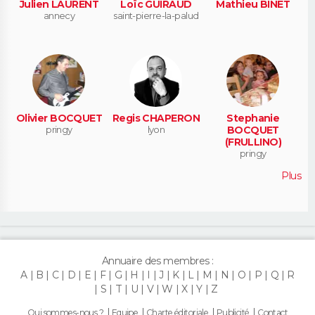
Julien LAURENT
Loïc GUIRAUD
Mathieu BINET
annecy
saint-pierre-la-palud
Olivier BOCQUET
Regis CHAPERON
Stephanie
pringy
lyon
BOCQUET
(FRULLINO)
pringy
Plus
Annuaire des membres :
A
B
C
D
E
F
G
H
I
J
K
L
M
N
O
P
Q
R
S
T
U
V
W
X
Y
Z
Qui sommes-nous ?
Equipe
Charte éditoriale
Publicité
Contact