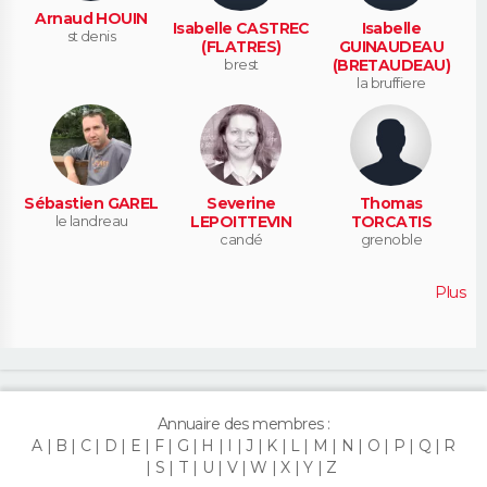
Arnaud HOUIN
Isabelle CASTREC
Isabelle
st denis
(FLATRES)
GUINAUDEAU
brest
(BRETAUDEAU)
la bruffiere
Sébastien GAREL
Severine
Thomas
le landreau
LEPOITTEVIN
TORCATIS
candé
grenoble
Plus
Annuaire des membres :
A
B
C
D
E
F
G
H
I
J
K
L
M
N
O
P
Q
R
S
T
U
V
W
X
Y
Z