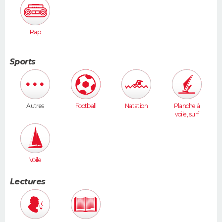
Rap
Sports
Autres
Football
Natation
Planche à
voile, surf
Voile
Lectures