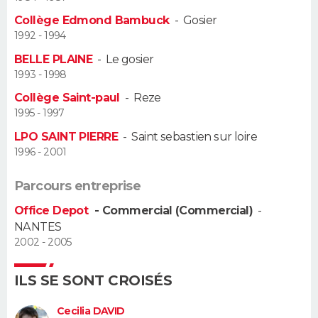
Collège Edmond Bambuck
-
Gosier
Guide de la santé
Médicaments
+
Alimentation
Maladies
Sommeil
VOYAGE
1992 - 1994
BELLE PLAINE
-
Le gosier
City break
Voyage de noces
Climat
Destinations
Voyage nature
Forum
+
PHOTO
1993 - 1998
Collège Saint-paul
-
Reze
GUIDES D'ACHAT
1995 - 1997
BONS PLANS
LPO SAINT PIERRE
-
Saint sebastien sur loire
1996 - 2001
CARTE DE VOEUX
Parcours entreprise
Carte Bonne année
Carte Pâques
Carte de Noël
Carte Saint-Valentin
Carte d'anniversaire
DICTIONNAIRE
Office Depot
- Commercial (Commercial)
-
NANTES
Biographies
Expressions
Dictionnaire
Citations
Proverbes
PROGRAMME TV
2002 - 2005
COPAINS D'AVANT
ILS SE SONT CROISÉS
Se connecter
Collèges
Universités
Service militaire
S'inscrire
Lycées
Primaires
Entreprises
Avis de recherche
AVIS DE DÉCÈS
Cecilia DAVID