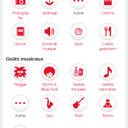
Photograp
Jardinage
Autres
Cinéma
hie
Lecture
Ecoute de
Sport
Cuisine,
musique
gastronom
ie
Goûts musicaux
Reggae
Rythm &
Variétés
Variétés
Blues, funk
françaises
internation
ales
Autres
Jazz
Rock
Techno