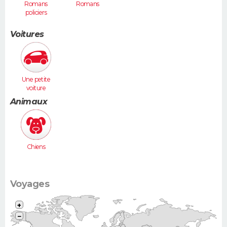
Romans
Romans
policiers
Voitures
Une petite
voiture
(Twingo,
Animaux
Clio, 206...)
Chiens
Voyages
+
−