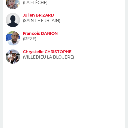
(LA FLÈCHE)
FORUM
Julien BRIZARD
Lifestyle
Sport
Television
Cinema
Bricolage
Culture
Auto
Voyage
(SAINT HERBLAIN)
Francois DANION
(REZE)
Chrystelle CHRISTOPHE
(VILLEDIEU LA BLOUERE)