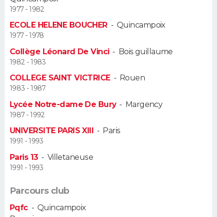
1977 - 1982
Guide de la santé
Médicaments
+
Alimentation
Maladies
Sommeil
VOYAGE
ECOLE HELENE BOUCHER
-
Quincampoix
1977 - 1978
City break
Voyage de noces
Climat
Destinations
Voyage nature
Forum
+
PHOTO
Collège Léonard De Vinci
-
Bois guillaume
1982 - 1983
GUIDES D'ACHAT
COLLEGE SAINT VICTRICE
-
Rouen
1983 - 1987
BONS PLANS
Lycée Notre-dame De Bury
-
Margency
CARTE DE VOEUX
1987 - 1992
UNIVERSITE PARIS XIII
-
Paris
Carte Bonne année
Carte Pâques
Carte de Noël
Carte Saint-Valentin
Carte d'anniversaire
DICTIONNAIRE
1991 - 1993
Biographies
Expressions
Dictionnaire
Citations
Proverbes
Paris 13
-
Villetaneuse
PROGRAMME TV
1991 - 1993
COPAINS D'AVANT
Parcours club
Se connecter
Collèges
Universités
Service militaire
S'inscrire
Lycées
Primaires
Entreprises
Avis de recherche
AVIS DE DÉCÈS
Pqfc
-
Quincampoix