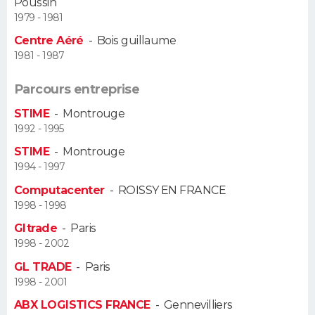
Poussin
FORUM
1979 - 1981
Centre Aéré
-
Bois guillaume
Lifestyle
Sport
Television
Cinema
Bricolage
Culture
Auto
Voyage
1981 - 1987
Parcours entreprise
STIME
-
Montrouge
1992 - 1995
STIME
-
Montrouge
1994 - 1997
Computacenter
-
ROISSY EN FRANCE
1998 - 1998
Gltrade
-
Paris
1998 - 2002
GL TRADE
-
Paris
1998 - 2001
ABX LOGISTICS FRANCE
-
Gennevilliers