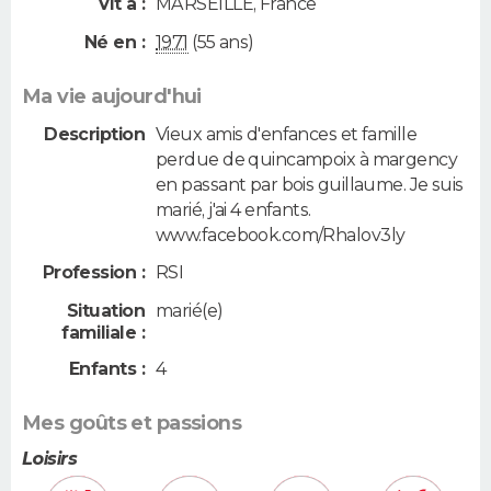
Vit à :
MARSEILLE
,
France
Né en :
1971
(55 ans)
Ma vie aujourd'hui
Description
Vieux amis d'enfances et famille
perdue de quincampoix à margency
en passant par bois guillaume. Je suis
marié, j'ai 4 enfants.
www.facebook.com/Rhalov3ly
Profession :
RSI
Situation
marié(e)
familiale :
Enfants :
4
Mes goûts et passions
Loisirs