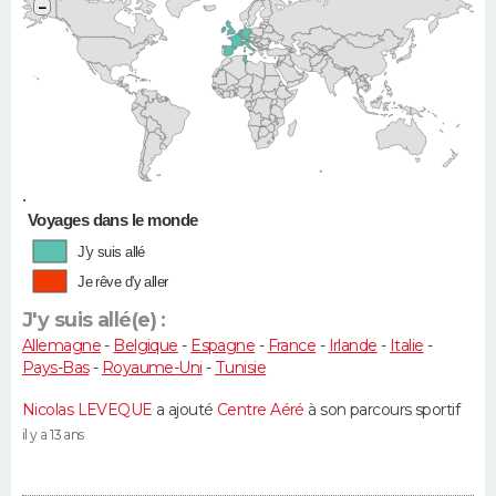
−
•
Voyages dans le monde
J'y suis allé
Je rêve d'y aller
J'y suis allé(e) :
Allemagne
-
Belgique
-
Espagne
-
France
-
Irlande
-
Italie
-
Pays-Bas
-
Royaume-Uni
-
Tunisie
Nicolas LEVEQUE
a ajouté
Centre Aéré
à son parcours sportif
il y a 13 ans