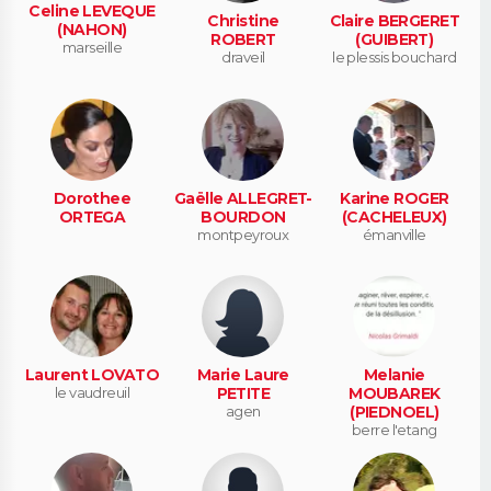
Celine LEVEQUE
Christine
Claire BERGERET
(NAHON)
ROBERT
(GUIBERT)
marseille
draveil
le plessis bouchard
Dorothee
Gaëlle ALLEGRET-
Karine ROGER
ORTEGA
BOURDON
(CACHELEUX)
montpeyroux
émanville
Laurent LOVATO
Marie Laure
Melanie
le vaudreuil
PETITE
MOUBAREK
agen
(PIEDNOEL)
berre l'etang