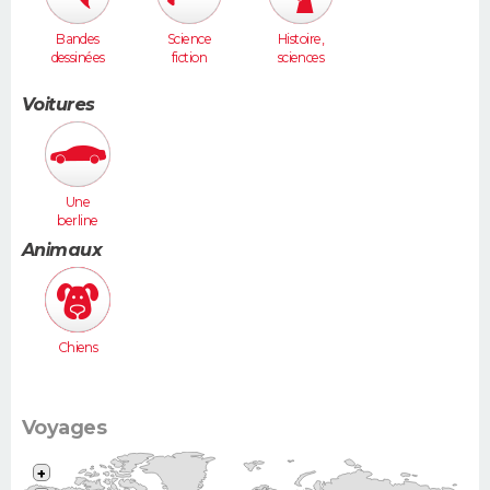
Bandes
Science
Histoire,
dessinées
fiction
sciences
humaines
Voitures
Une
berline
(Laguna,
Animaux
406...)
Chiens
Voyages
+