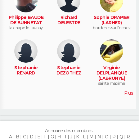
Philippe BAUDE
Richard
Sophie DRAPIER
DE BUNNETAT
DELESTRE
(LARHER)
la chapelle-launay
borderes sur l'echez
Stephanie
Stephanie
Virginie
RENARD
DEZOTHEZ
DELPLANQUE
(LABRUNYE)
sainte maxime
Plus
Annuaire des membres :
A
B
C
D
E
F
G
H
I
J
K
L
M
N
O
P
Q
R