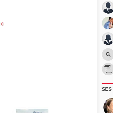
T)
SES