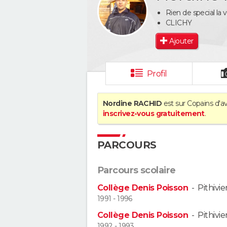
Rien de special la v
CLICHY
Ajouter
Profil
Nordine RACHID
est sur Copains d'av
inscrivez-vous gratuitement
.
PARCOURS
Parcours scolaire
Collège Denis Poisson
-
Pithivie
1991 - 1996
Collège Denis Poisson
-
Pithivie
1992 - 1993