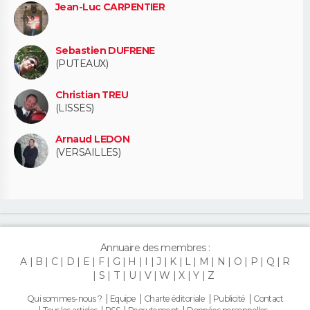
Jean-Luc CARPENTIER
Sebastien DUFRENE
(PUTEAUX)
Christian TREU
(LISSES)
Arnaud LEDON
(VERSAILLES)
Annuaire des membres :
A
B
C
D
E
F
G
H
I
J
K
L
M
N
O
P
Q
R
S
T
U
V
W
X
Y
Z
Qui sommes-nous ?
Equipe
Charte éditoriale
Publicité
Contact