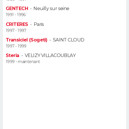
FORUM
GENTECH
-
Neuilly sur seine
1991 - 1996
Lifestyle
Sport
Television
Cinema
Bricolage
Culture
Auto
Voyage
CRITERES
-
Paris
1997 - 1997
Transiciel (Sogeti)
-
SAINT CLOUD
1997 - 1999
Steria
-
VELIZY VILLACOUBLAY
1999 - maintenant