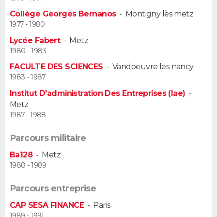
Collège Georges Bernanos
-
Montigny lès metz
Guide de la santé
Médicaments
+
Alimentation
Maladies
Sommeil
VOYAGE
1977 - 1980
Lycée Fabert
-
Metz
City break
Voyage de noces
Climat
Destinations
Voyage nature
Forum
+
PHOTO
1980 - 1983
FACULTE DES SCIENCES
-
Vandoeuvre les nancy
GUIDES D'ACHAT
1983 - 1987
BONS PLANS
Institut D'administration Des Entreprises (Iae)
-
Metz
CARTE DE VOEUX
1987 - 1988
Carte Bonne année
Carte Pâques
Carte de Noël
Carte Saint-Valentin
Carte d'anniversaire
DICTIONNAIRE
Parcours militaire
Ba128
-
Metz
Biographies
Expressions
Dictionnaire
Citations
Proverbes
PROGRAMME TV
1988 - 1989
COPAINS D'AVANT
Parcours entreprise
Se connecter
Collèges
Universités
Service militaire
S'inscrire
Lycées
Primaires
Entreprises
Avis de recherche
AVIS DE DÉCÈS
CAP SESA FINANCE
-
Paris
1989 - 1991