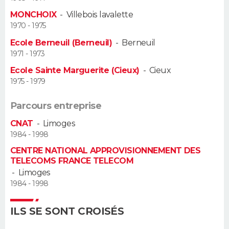
MONCHOIX
-
Villebois lavalette
Guide de la santé
Médicaments
+
Alimentation
Maladies
Sommeil
VOYAGE
1970 - 1975
Ecole Berneuil (Berneuil)
-
Berneuil
City break
Voyage de noces
Climat
Destinations
Voyage nature
Forum
+
PHOTO
1971 - 1973
Ecole Sainte Marguerite (Cieux)
-
Cieux
GUIDES D'ACHAT
1975 - 1979
BONS PLANS
Parcours entreprise
CARTE DE VOEUX
CNAT
-
Limoges
1984 - 1998
Carte Bonne année
Carte Pâques
Carte de Noël
Carte Saint-Valentin
Carte d'anniversaire
DICTIONNAIRE
CENTRE NATIONAL APPROVISIONNEMENT DES
TELECOMS FRANCE TELECOM
Biographies
Expressions
Dictionnaire
Citations
Proverbes
PROGRAMME TV
-
Limoges
1984 - 1998
COPAINS D'AVANT
ILS SE SONT CROISÉS
Se connecter
Collèges
Universités
Service militaire
S'inscrire
Lycées
Primaires
Entreprises
Avis de recherche
AVIS DE DÉCÈS