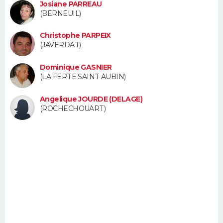
Josiane PARREAU
FORUM
(BERNEUIL)
Lifestyle
Sport
Television
Cinema
Bricolage
Culture
Auto
Voyage
Christophe PARPEIX
(JAVERDAT)
Dominique GASNIER
(LA FERTE SAINT AUBIN)
Angelique JOURDE (DELAGE)
(ROCHECHOUART)