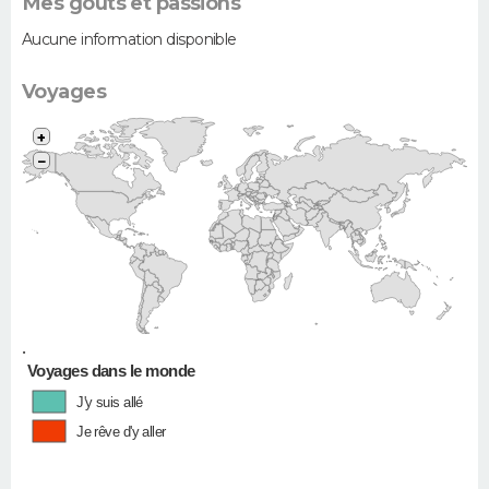
Mes goûts et passions
Aucune information disponible
Voyages
+
−
•
Voyages dans le monde
J'y suis allé
Je rêve d'y aller