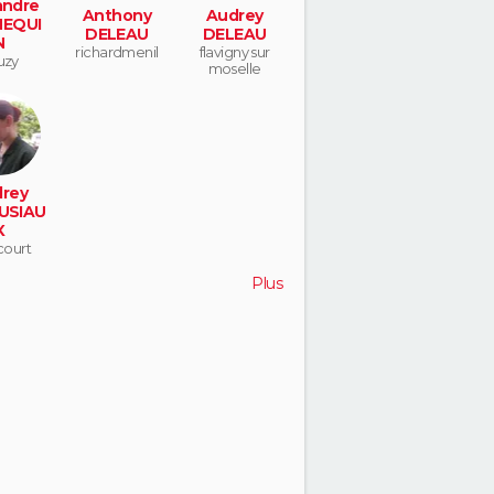
andre
Anthony
Audrey
EQUI
DELEAU
DELEAU
N
richardmenil
flavigny sur
uzy
moselle
rey
USIAU
X
court
Plus