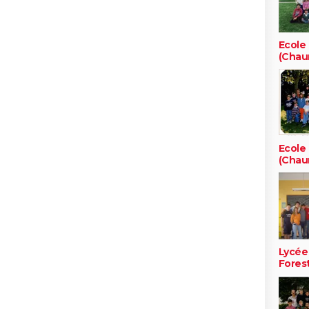
Ecole
(Chau
Ecole
(Chau
Lycée 
Forest