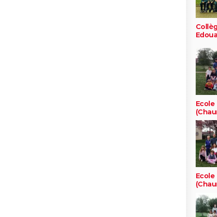
Collè
Edoua
Ecole
(Chau
Ecole
(Chau