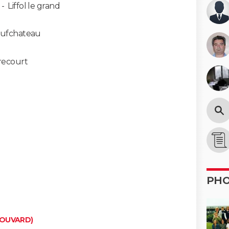
-
Liffol le grand
ufchateau
recourt
PH
BOUVARD)