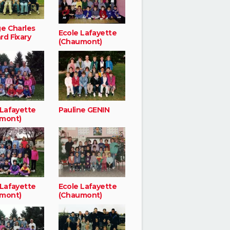
ge Charles
Ecole Lafayette
rd Fixary
(Chaumont)
 Lafayette
Pauline GENIN
mont)
 Lafayette
Ecole Lafayette
mont)
(Chaumont)