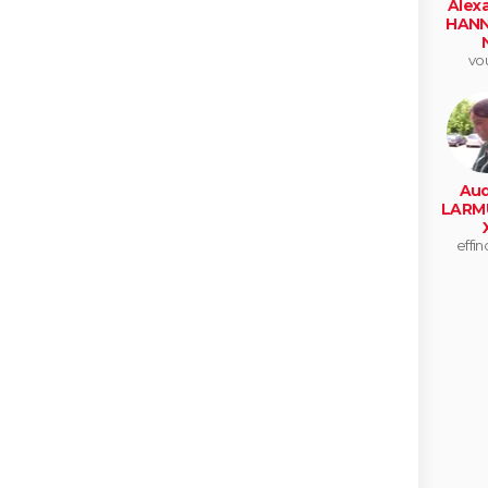
Alex
HANN
vo
Aud
LARM
effin