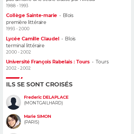
1988 - 1993
Guide de la santé
Médicaments
+
Alimentation
Maladies
Sommeil
VOYAGE
Collège Sainte-marie
-
Blois
première littéraire
City break
Voyage de noces
Climat
Destinations
Voyage nature
Forum
+
PHOTO
1993 - 2000
Lycée Camille Claudel
-
Blois
GUIDES D'ACHAT
terminal littéraire
2000 - 2002
BONS PLANS
Université François Rabelais : Tours
-
Tours
2002 - 2002
CARTE DE VOEUX
Carte Bonne année
Carte Pâques
Carte de Noël
Carte Saint-Valentin
Carte d'anniversaire
ILS SE SONT CROISÉS
DICTIONNAIRE
Biographies
Expressions
Dictionnaire
Citations
Proverbes
Frederic DELAPLACE
PROGRAMME TV
(MONTGAILHARD)
COPAINS D'AVANT
Marie SIMON
(PARIS)
Se connecter
Collèges
Universités
Service militaire
S'inscrire
Lycées
Primaires
Entreprises
Avis de recherche
AVIS DE DÉCÈS