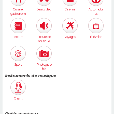
Cuisine,
Jeux vidéo
Cinéma
Automobil
gastronom
es
ie
Lecture
Ecoute de
Voyages
Télévision
musique
Sport
Photograp
hie
Instruments de musique
Chant
Goûts musicaux