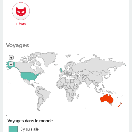
Chats
Voyages
+
−
•
Voyages dans le monde
J'y suis allé