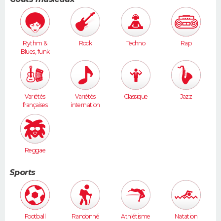
Rythm &
Rock
Techno
Rap
Blues, funk
Variétés
Variétés
Classique
Jazz
françaises
internation
ales
Reggae
Sports
Football
Randonné
Athlétisme
Natation