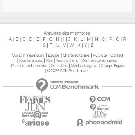
Annuaire des membres :
A
B
C
D
E
F
G
H
I
J
K
L
M
N
O
P
Q
R
S
T
U
V
W
X
Y
Z
Qui sommes-nous ?
Equipe
Charte éditoriale
Publicité
Contact
Tous les articles
RSS
Recrutement
Données personnelles
Paramétrer les cookies
Gérer Utiq
Mentions légales
Groupe Figaro
© 2026 CCM Benchmark