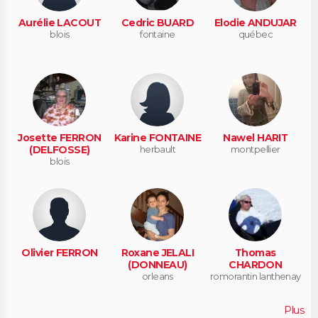
Aurélie LACOUT
Cedric BUARD
Elodie ANDUJAR
blois
fontaine
québec
Josette FERRON
Karine FONTAINE
Nawel HARIT
(DELFOSSE)
herbault
montpellier
blois
Olivier FERRON
Roxane JELALI
Thomas
(DONNEAU)
CHARDON
orleans
romorantin lanthenay
Plus