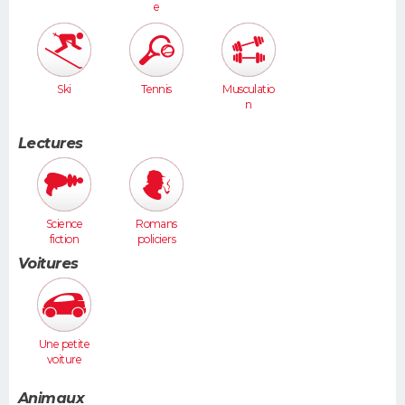
e
Ski
Tennis
Musculatio
n
Lectures
Science
Romans
fiction
policiers
Voitures
Une petite
voiture
(Twingo,
Clio, 206...)
Animaux