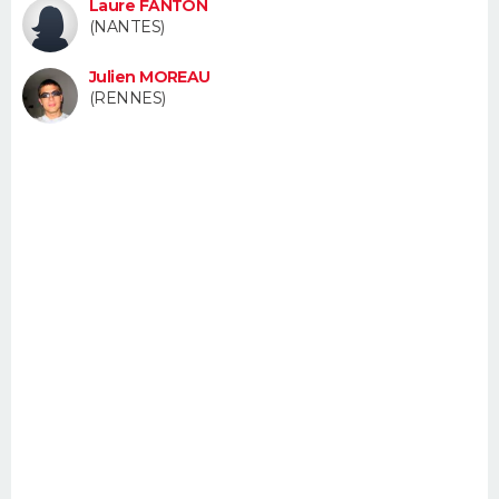
Laure FANTON
FORUM
(NANTES)
Lifestyle
Sport
Television
Cinema
Bricolage
Culture
Auto
Voyage
Julien MOREAU
(RENNES)