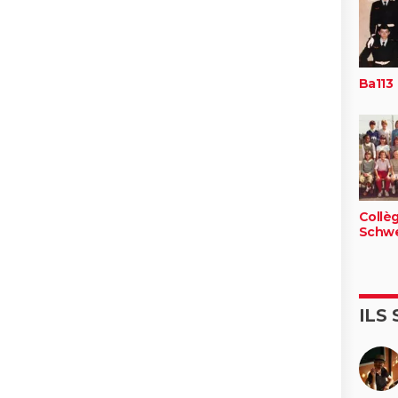
Ba113
Collè
Schwe
ILS