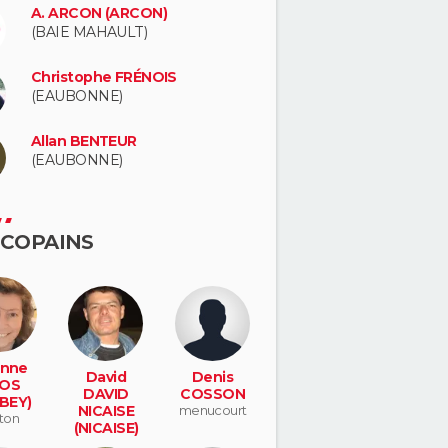
A. ARCON (ARCON)
(BAIE MAHAULT)
Christophe FRÉNOIS
(EAUBONNE)
Allan BENTEUR
(EAUBONNE)
 COPAINS
inne
David
Denis
OS
DAVID
COSSON
BEY)
NICAISE
menucourt
ton
(NICAISE)
villeneuve-