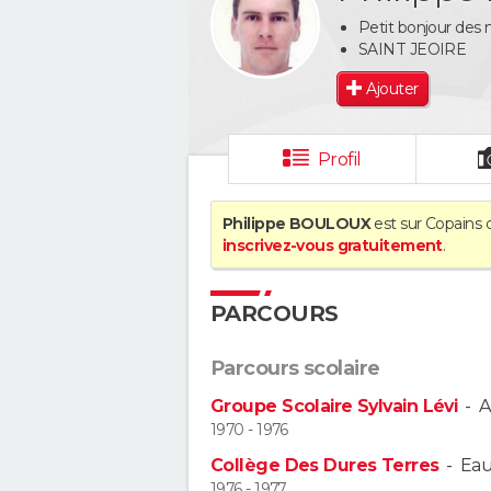
Petit bonjour des
SAINT JEOIRE
Ajouter
Profil
Philippe BOULOUX
est sur Copains d
inscrivez-vous gratuitement
.
PARCOURS
Parcours scolaire
Groupe Scolaire Sylvain Lévi
-
A
1970 - 1976
Collège Des Dures Terres
-
Ea
1976 - 1977