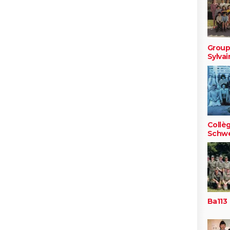
Group
Sylvai
Collè
Schwe
Ba113