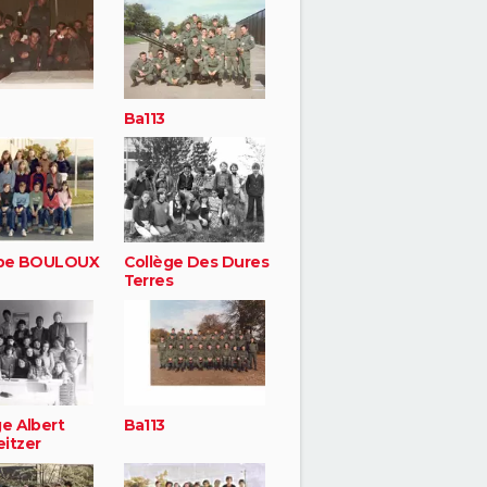
Ba113
ppe BOULOUX
Collège Des Dures
Terres
ge Albert
Ba113
itzer