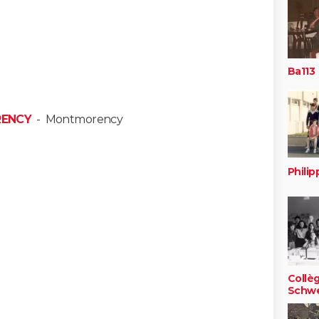
Ba113
RENCY
-
Montmorency
Phili
Collè
Schwe