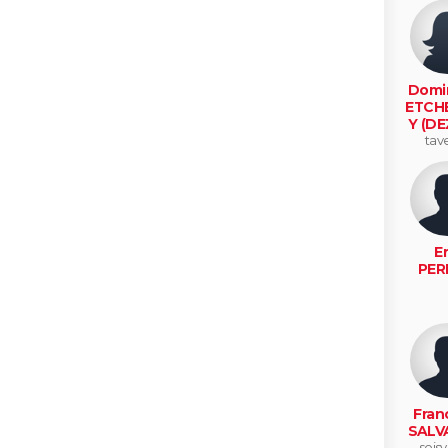
Domi
ETCH
Y (DE
tav
Er
PER
Fran
SALV
soisy