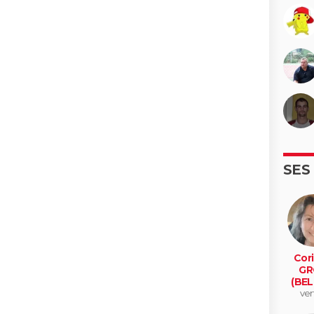
SES
Cor
GR
(BEL
ver