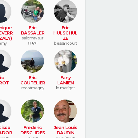
loubet
nique
Eric
Eric
EVERR
BASSALER
HULSCHUL
ZALY)
salornay sur
ZE
guye
erny
bessancourt
ic
Eric
Fany
ROT
COUTELIER
LAMIEN
montmagny
le marigot
cisco
Frederic
Jean Louis
ADOR
DESCLIDES
DAUDIN
 sous
aix en
saint jeoire