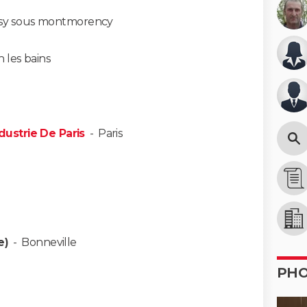
isy sous montmorency
 les bains
ustrie De Paris
-
Paris
e)
-
Bonneville
PH