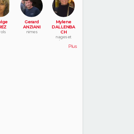
ige
Gerard
Mylene
REZ
ANZIANI
DALLENBA
ols
nimes
CH
nages et
solorgues
Plus