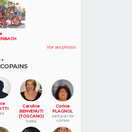
e
ENBACH
Voir ses photos
 COPAINS
ice
Caroline
Corine
TTI
BENVENUTI
PLAGNOL
ris
(TOSCANO)
saint jean de
cornies
bastia