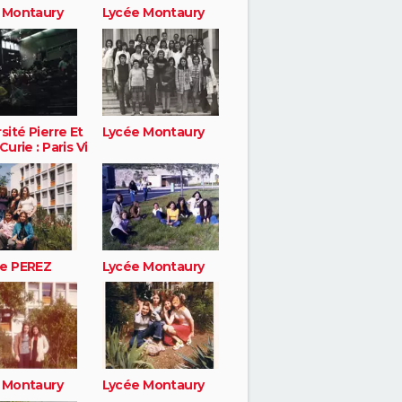
 Montaury
Lycée Montaury
sité Pierre Et
Lycée Montaury
Curie : Paris Vi
e PEREZ
Lycée Montaury
 Montaury
Lycée Montaury