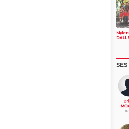
Mylen
DALL
SES
Br
MOA
pa