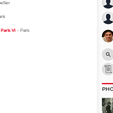
llier
ris
 Paris Vi
-
Paris
PH