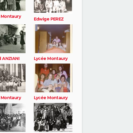
 Montaury
Edwige PEREZ
d ANZIANI
Lycée Montaury
 Montaury
Lycée Montaury