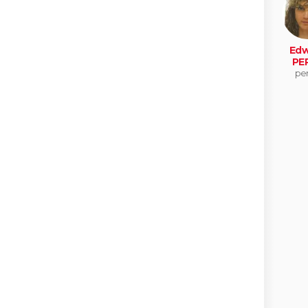
Edw
PE
per