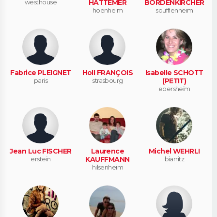
westhouse
HATTEMER
BORDENKIRCHER
hoenheim
soufflenheim
Fabrice PLEIGNET
Holl FRANÇOIS
Isabelle SCHOTT
paris
strasbourg
(PETIT)
ebersheim
Jean Luc FISCHER
Laurence
Michel WEHRLI
erstein
KAUFFMANN
biarritz
hilsenheim