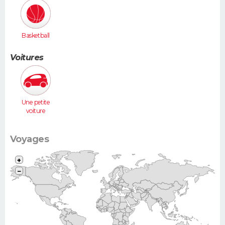
Basketball
Voitures
Une petite
voiture
(Twingo,
Clio, 206...)
Voyages
+
−