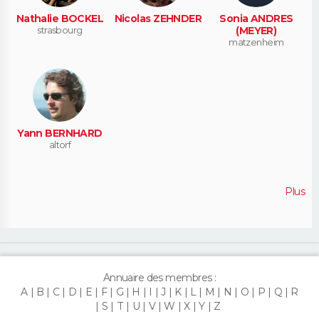
Nathalie BOCKEL
Nicolas ZEHNDER
Sonia ANDRES
strasbourg
(MEYER)
matzenheim
Yann BERNHARD
altorf
Plus
Annuaire des membres :
A
B
C
D
E
F
G
H
I
J
K
L
M
N
O
P
Q
R
S
T
U
V
W
X
Y
Z