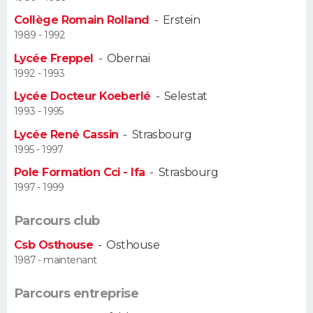
Collège Romain Rolland
-
Erstein
Guide de la santé
Médicaments
+
Alimentation
Maladies
Sommeil
VOYAGE
1989 - 1992
Lycée Freppel
-
Obernai
City break
Voyage de noces
Climat
Destinations
Voyage nature
Forum
+
PHOTO
1992 - 1993
Lycée Docteur Koeberlé
-
Selestat
GUIDES D'ACHAT
1993 - 1995
BONS PLANS
Lycée René Cassin
-
Strasbourg
1995 - 1997
CARTE DE VOEUX
Pole Formation Cci - Ifa
-
Strasbourg
1997 - 1999
Carte Bonne année
Carte Pâques
Carte de Noël
Carte Saint-Valentin
Carte d'anniversaire
DICTIONNAIRE
Parcours club
Biographies
Expressions
Dictionnaire
Citations
Proverbes
PROGRAMME TV
Csb Osthouse
-
Osthouse
1987 - maintenant
COPAINS D'AVANT
Se connecter
Collèges
Universités
Service militaire
S'inscrire
Lycées
Primaires
Entreprises
Avis de recherche
Parcours entreprise
AVIS DE DÉCÈS