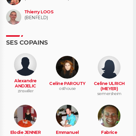
Thierry LOOS
(BENFELD)
SES COPAINS
Alexandre
Celine PAROUTY
Celine ULRICH
ANDJELIC
osthouse
(MEYER)
zinswiller
sermersheim
Elodie JENNER
Emmanuel
Fabrice