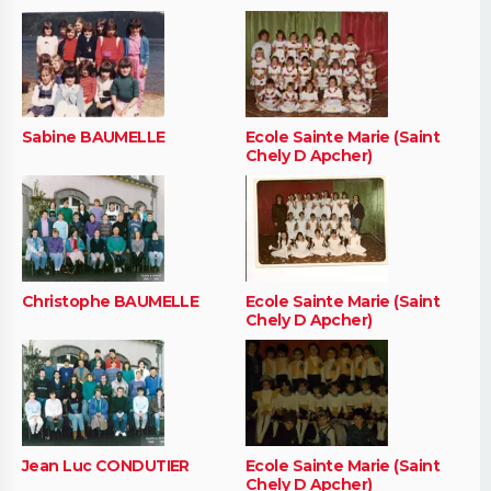
Sabine BAUMELLE
Ecole Sainte Marie (Saint
Chely D Apcher)
Christophe BAUMELLE
Ecole Sainte Marie (Saint
Chely D Apcher)
Jean Luc CONDUTIER
Ecole Sainte Marie (Saint
Chely D Apcher)