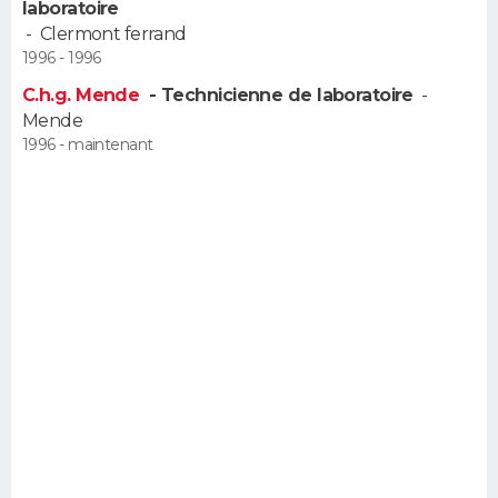
laboratoire
FORUM
-
Clermont ferrand
1996 - 1996
Lifestyle
Sport
Television
Cinema
Bricolage
Culture
Auto
Voyage
C.h.g. Mende
- Technicienne de laboratoire
-
Mende
1996 - maintenant