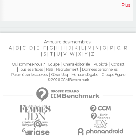
Plus
Annuaire des membres :
A
B
C
D
E
F
G
H
I
J
K
L
M
N
O
P
Q
R
S
T
U
V
W
X
Y
Z
Qui sommes-nous ?
Equipe
Charte éditoriale
Publicité
Contact
Tous les articles
RSS
Recrutement
Données personnelles
Paramétrer les cookies
Gérer Utiq
Mentions légales
Groupe Figaro
© 2026 CCM Benchmark