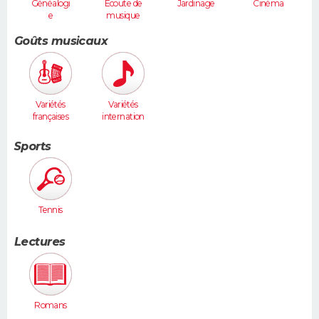
Généalogi
Ecoute de
Jardinage
Cinéma
e
musique
Goûts musicaux
Variétés
Variétés
françaises
internation
ales
Sports
Tennis
Lectures
Romans