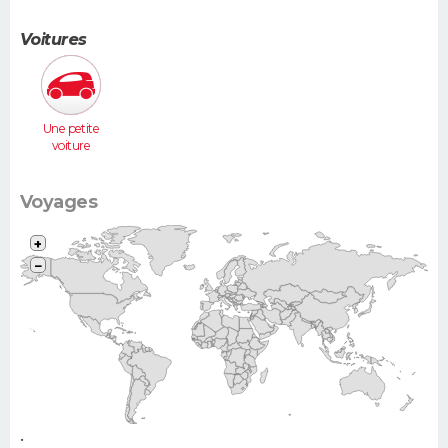
Voitures
Une petite
voiture
(Twingo,
Clio, 206...)
Voyages
+
−
•