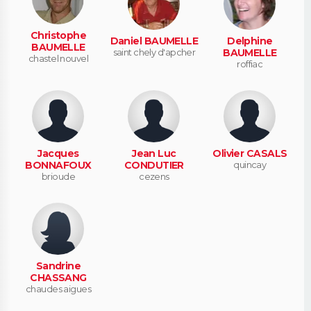
Christophe
Daniel BAUMELLE
Delphine
BAUMELLE
saint chely d'apcher
BAUMELLE
chastel nouvel
roffiac
Jacques
Jean Luc
Olivier CASALS
BONNAFOUX
CONDUTIER
quincay
brioude
cezens
Sandrine
CHASSANG
chaudes aigues