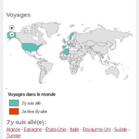
Voyages
+
−
•
Voyages dans le monde
J'y suis allé
Je rêve d'y aller
J'y suis allé(e) :
Algérie
-
Espagne
-
États-Unis
-
Italie
-
Royaume-Uni
-
Suède
-
Tunisie