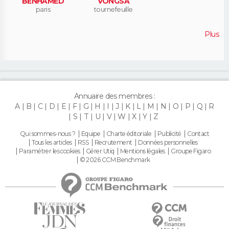
BENHAMED
VONGSA
paris
tournefeuille
Plus
Annuaire des membres :
A
B
C
D
E
F
G
H
I
J
K
L
M
N
O
P
Q
R
S
T
U
V
W
X
Y
Z
Qui sommes-nous ?
Equipe
Charte éditoriale
Publicité
Contact
Tous les articles
RSS
Recrutement
Données personnelles
Paramétrer les cookies
Gérer Utiq
Mentions légales
Groupe Figaro
© 2026 CCM Benchmark