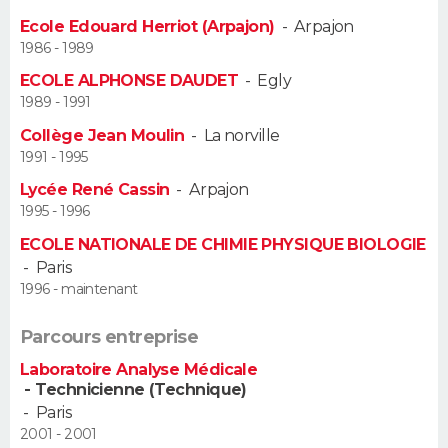
Ecole Edouard Herriot (Arpajon)
-
Arpajon
Guide de la santé
Médicaments
+
Alimentation
Maladies
Sommeil
VOYAGE
1986 - 1989
ECOLE ALPHONSE DAUDET
-
Egly
City break
Voyage de noces
Climat
Destinations
Voyage nature
Forum
+
PHOTO
1989 - 1991
Collège Jean Moulin
-
La norville
GUIDES D'ACHAT
1991 - 1995
BONS PLANS
Lycée René Cassin
-
Arpajon
1995 - 1996
CARTE DE VOEUX
ECOLE NATIONALE DE CHIMIE PHYSIQUE BIOLOGIE
-
Paris
Carte Bonne année
Carte Pâques
Carte de Noël
Carte Saint-Valentin
Carte d'anniversaire
DICTIONNAIRE
1996 - maintenant
Biographies
Expressions
Dictionnaire
Citations
Proverbes
PROGRAMME TV
Parcours entreprise
Laboratoire Analyse Médicale
COPAINS D'AVANT
- Technicienne (Technique)
-
Paris
Se connecter
Collèges
Universités
Service militaire
S'inscrire
Lycées
Primaires
Entreprises
Avis de recherche
AVIS DE DÉCÈS
2001 - 2001