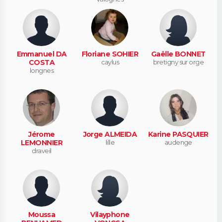
Emmanuel DA
Floriane SOHIER
Gaëlle BONNET
COSTA
caylus
bretigny sur orge
longnes
Jérome
Jorge ALMEIDA
Karine PASQUIER
LEMONNIER
lille
audenge
draveil
Moussa
Vilayphone