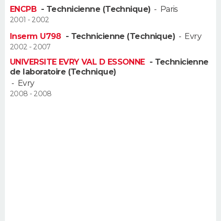
FORUM
ENCPB
- Technicienne (Technique)
-
Paris
2001 - 2002
Lifestyle
Sport
Television
Cinema
Bricolage
Culture
Auto
Voyage
Inserm U798
- Technicienne (Technique)
-
Evry
2002 - 2007
UNIVERSITE EVRY VAL D ESSONNE
- Technicienne
de laboratoire (Technique)
-
Evry
2008 - 2008