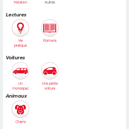
Natation
Autres
Lectures
Vie
Romans
pratique
Voitures
Un
Une petite
monospac
voiture
e (Espace,
(Twingo,
Animaux
Scénic,
Clio, 206...)
Xsara
Picasso...)
Chiens