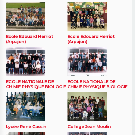
Ecole Edouard Herriot
Ecole Edouard Herriot
(Arpajon)
(Arpajon)
ECOLE NATIONALE DE
ECOLE NATIONALE DE
CHIMIE PHYSIQUE BIOLOGIE
CHIMIE PHYSIQUE BIOLOGIE
Lycée René Cassin
Collège Jean Moulin