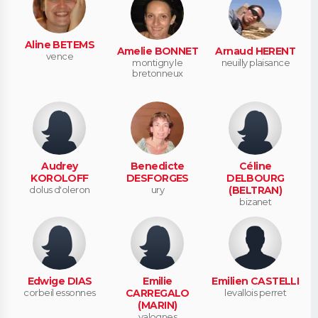
Aline BETEMS
Amelie BONNET
Arnaud HERENT
vence
montigny le
neuilly plaisance
bretonneux
Audrey
Benedicte
Céline
KOROLOFF
DESFORGES
DELBOURG
dolus d'oleron
ury
(BELTRAN)
bizanet
Edwige DIAS
Emilie
Emilien CASTELLI
corbeil essonnes
CARREGALO
levallois perret
(MARIN)
valognes