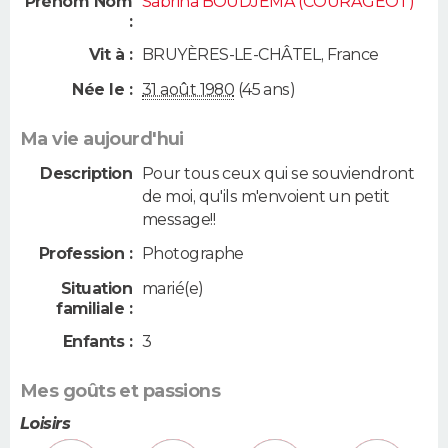
Prénom Nom
Sabrina BOUDJEMA (COURAGEOT)
:
Vit à :
BRUYÈRES-LE-CHÂTEL
,
France
Née le :
31 août 1980
(45 ans)
Ma vie aujourd'hui
Description
Pour tous ceux qui se souviendront
de moi, qu'ils m'envoient un petit
message!!
Profession :
Photographe
Situation
marié(e)
familiale :
Enfants :
3
Mes goûts et passions
Loisirs