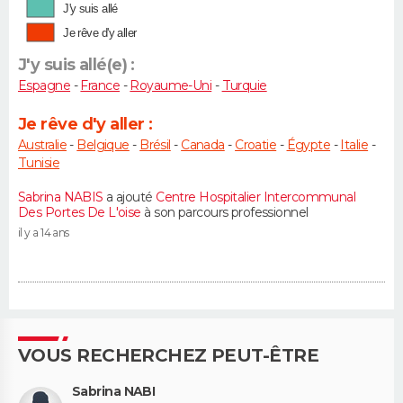
J'y suis allé
Je rêve d'y aller
J'y suis allé(e) :
Espagne
-
France
-
Royaume-Uni
-
Turquie
Je rêve d'y aller :
Australie
-
Belgique
-
Brésil
-
Canada
-
Croatie
-
Égypte
-
Italie
-
Tunisie
Sabrina NABIS
a ajouté
Centre Hospitalier Intercommunal
Des Portes De L'oise
à son parcours professionnel
il y a 14 ans
VOUS RECHERCHEZ PEUT-ÊTRE
Sabrina NABI