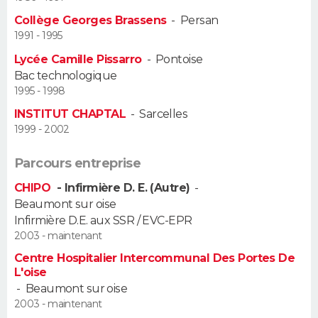
Collège Georges Brassens
-
Persan
Guide de la santé
Médicaments
+
Alimentation
Maladies
Sommeil
VOYAGE
1991 - 1995
Lycée Camille Pissarro
-
Pontoise
City break
Voyage de noces
Climat
Destinations
Voyage nature
Forum
+
PHOTO
Bac technologique
1995 - 1998
GUIDES D'ACHAT
INSTITUT CHAPTAL
-
Sarcelles
1999 - 2002
BONS PLANS
Parcours entreprise
CARTE DE VOEUX
CHIPO
- Infirmière D. E. (Autre)
-
Carte Bonne année
Carte Pâques
Carte de Noël
Carte Saint-Valentin
Carte d'anniversaire
DICTIONNAIRE
Beaumont sur oise
Infirmière D.E. aux SSR / EVC-EPR
Biographies
Expressions
Dictionnaire
Citations
Proverbes
PROGRAMME TV
2003 - maintenant
Centre Hospitalier Intercommunal Des Portes De
COPAINS D'AVANT
L'oise
-
Beaumont sur oise
Se connecter
Collèges
Universités
Service militaire
S'inscrire
Lycées
Primaires
Entreprises
Avis de recherche
AVIS DE DÉCÈS
2003 - maintenant