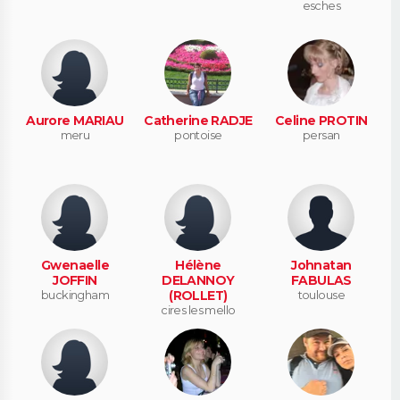
esches
Aurore MARIAU
Catherine RADJE
Celine PROTIN
meru
pontoise
persan
Gwenaelle
Hélène
Johnatan
JOFFIN
DELANNOY
FABULAS
buckingham
(ROLLET)
toulouse
cires les mello