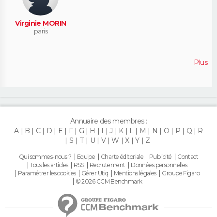
Virginie MORIN
paris
Plus
Annuaire des membres :
A
B
C
D
E
F
G
H
I
J
K
L
M
N
O
P
Q
R
S
T
U
V
W
X
Y
Z
Qui sommes-nous ?
Equipe
Charte éditoriale
Publicité
Contact
Tous les articles
RSS
Recrutement
Données personnelles
Paramétrer les cookies
Gérer Utiq
Mentions légales
Groupe Figaro
© 2026 CCM Benchmark