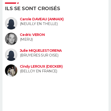
FORUM
ILS SE SONT CROISÉS
Lifestyle
Sport
Television
Cinema
Bricolage
Culture
Auto
Voyage
Carole DAVEAU (ANNAIX)
(NEUILLY EN THELLE)
Cedric VERON
(MERU)
Julie MIQUELESTORENA
(BRUYERES SUR OISE)
Cindy LEROUX (DECKER)
(BELLOY EN FRANCE)