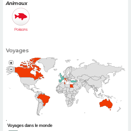
(Twingo,
Animaux
Clio, 206...)
Poissons
Voyages
+
−
•
Voyages dans le monde