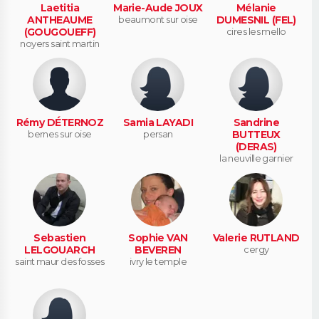
Laetitia
Marie-Aude JOUX
Mélanie
ANTHEAUME
beaumont sur oise
DUMESNIL (FEL)
(GOUGOUEFF)
cires les mello
noyers saint martin
Rémy DÉTERNOZ
Samia LAYADI
Sandrine
bernes sur oise
persan
BUTTEUX
(DERAS)
la neuville garnier
Sebastien
Sophie VAN
Valerie RUTLAND
LELGOUARCH
BEVEREN
cergy
saint maur des fosses
ivry le temple