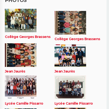
PHOTOS
Collège Georges Brassens
Collège Georges Brassens
Jean Jaurès
Jean Jaurès
Lycée Camille Pissarro
Lycée Camille Pissarro