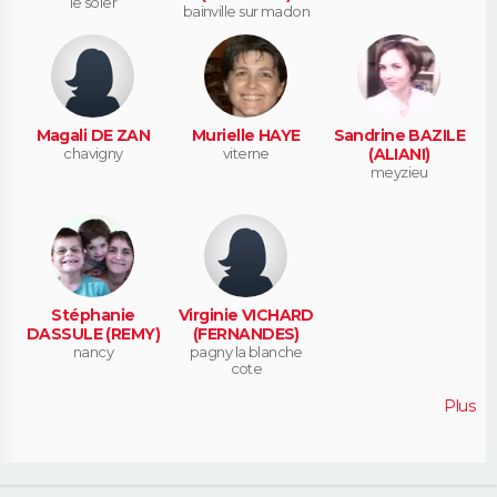
le soler
bainville sur madon
Magali DE ZAN
Murielle HAYE
Sandrine BAZILE
chavigny
viterne
(ALIANI)
meyzieu
Stéphanie
Virginie VICHARD
DASSULE (REMY)
(FERNANDES)
nancy
pagny la blanche
cote
Plus