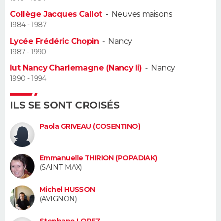
Collège Jacques Callot
-
Neuves maisons
Guide de la santé
Médicaments
+
Alimentation
Maladies
Sommeil
VOYAGE
1984 - 1987
Lycée Frédéric Chopin
-
Nancy
City break
Voyage de noces
Climat
Destinations
Voyage nature
Forum
+
PHOTO
1987 - 1990
Iut Nancy Charlemagne (Nancy Ii)
-
Nancy
GUIDES D'ACHAT
1990 - 1994
BONS PLANS
ILS SE SONT CROISÉS
CARTE DE VOEUX
Paola GRIVEAU (COSENTINO)
Carte Bonne année
Carte Pâques
Carte de Noël
Carte Saint-Valentin
Carte d'anniversaire
DICTIONNAIRE
Biographies
Expressions
Dictionnaire
Citations
Proverbes
Emmanuelle THIRION (POPADIAK)
PROGRAMME TV
(SAINT MAX)
COPAINS D'AVANT
Michel HUSSON
(AVIGNON)
Se connecter
Collèges
Universités
Service militaire
S'inscrire
Lycées
Primaires
Entreprises
Avis de recherche
AVIS DE DÉCÈS
Stephane LOPEZ