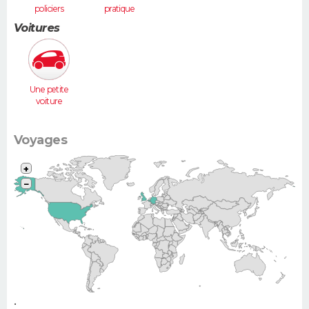
policiers
pratique
Voitures
Une petite
voiture
(Twingo,
Clio, 206...)
Voyages
+
−
•