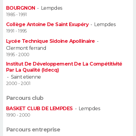
BOURGNON
-
Lempdes
Guide de la santé
Médicaments
+
Alimentation
Maladies
Sommeil
VOYAGE
1985 - 1991
Collège Antoine De Saint Exupéry
-
Lempdes
City break
Voyage de noces
Climat
Destinations
Voyage nature
Forum
+
PHOTO
1991 - 1995
Lycée Technique Sidoine Apollinaire
-
GUIDES D'ACHAT
Clermont ferrand
1995 - 2000
BONS PLANS
Institut De Développement De La Compétitivité
Par La Qualité (Idecq)
CARTE DE VOEUX
-
Saint etienne
Carte Bonne année
Carte Pâques
Carte de Noël
Carte Saint-Valentin
Carte d'anniversaire
2000 - 2001
DICTIONNAIRE
Biographies
Expressions
Dictionnaire
Citations
Proverbes
Parcours club
PROGRAMME TV
BASKET CLUB DE LEMPDES
-
Lempdes
COPAINS D'AVANT
1990 - 2000
Se connecter
Collèges
Universités
Service militaire
S'inscrire
Lycées
Primaires
Entreprises
Avis de recherche
AVIS DE DÉCÈS
Parcours entreprise