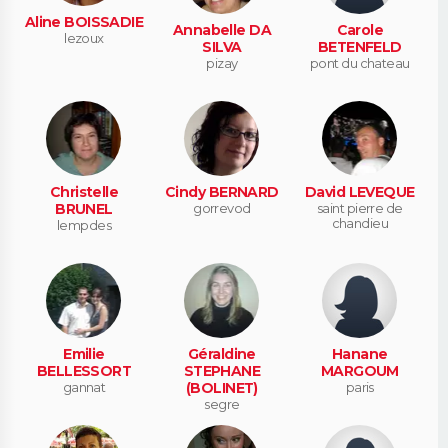
Aline BOISSADIE
Annabelle DA
Carole
lezoux
SILVA
BETENFELD
pizay
pont du chateau
Christelle
Cindy BERNARD
David LEVEQUE
BRUNEL
gorrevod
saint pierre de
chandieu
lempdes
Emilie
Géraldine
Hanane
BELLESSORT
STEPHANE
MARGOUM
gannat
(BOLINET)
paris
segre