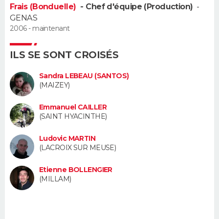
Frais (Bonduelle)
- Chef d'équipe (Production)
-
FORUM
GENAS
Lifestyle
Sport
Television
Cinema
Bricolage
Culture
Auto
Voyage
2006 - maintenant
ILS SE SONT CROISÉS
Sandra LEBEAU (SANTOS)
(MAIZEY)
Emmanuel CAILLER
(SAINT HYACINTHE)
Ludovic MARTIN
(LACROIX SUR MEUSE)
Etienne BOLLENGIER
(MILLAM)