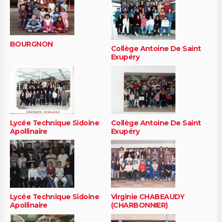
BOURGNON
Collège Antoine De Saint
Exupéry
Lycée Technique Sidoine
Collège Antoine De Saint
Apollinaire
Exupéry
Lycée Technique Sidoine
Virginie CHABEAUDY
Apollinaire
(CHARBONNIER)