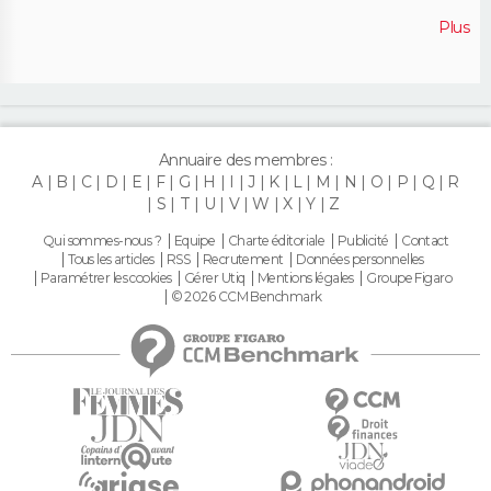
Plus
Annuaire des membres :
A
B
C
D
E
F
G
H
I
J
K
L
M
N
O
P
Q
R
S
T
U
V
W
X
Y
Z
Qui sommes-nous ?
Equipe
Charte éditoriale
Publicité
Contact
Tous les articles
RSS
Recrutement
Données personnelles
Paramétrer les cookies
Gérer Utiq
Mentions légales
Groupe Figaro
© 2026 CCM Benchmark