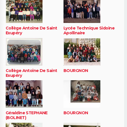
Collège Antoine De Saint
Lycée Technique Sidoine
Exupéry
Apollinaire
Collège Antoine De Saint
BOURGNON
Exupéry
Géraldine STEPHANE
BOURGNON
(BOLINET)