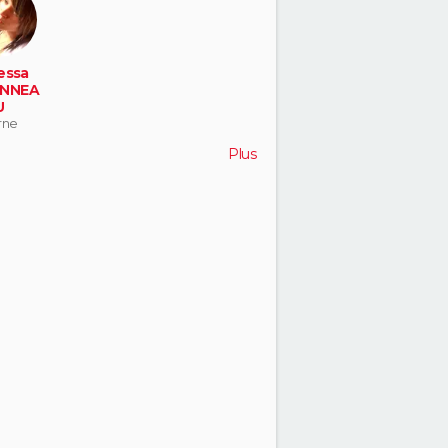
essa
NNEA
U
rne
Plus