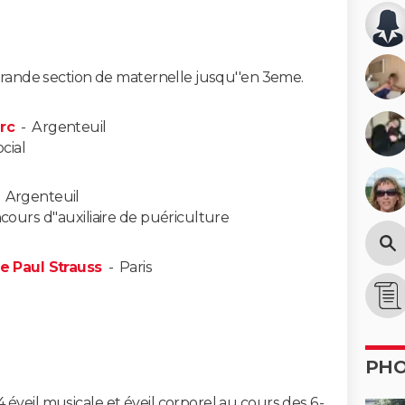
 grande section de maternelle jusqu''en 3eme.
rc
-
Argenteuil
ocial
-
Argenteuil
cours d''auxiliaire de puériculture
re Paul Strauss
-
Paris
PH
éveil musicale et éveil corporel au cours des 6-