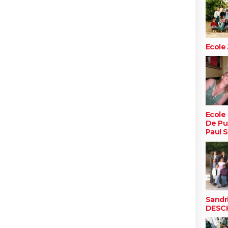
Ecole
Ecole 
De Pu
Paul S
Sandr
DESC