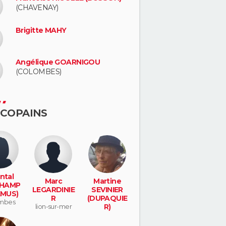
(CHAVENAY)
Brigitte MAHY
Angélique GOARNIGOU
(COLOMBES)
 COPAINS
ntal
Marc
Martine
HAMP
LEGARDINIE
SEVINIER
AMUS)
R
(DUPAQUIE
mbes
lion-sur-mer
R)
beauvais