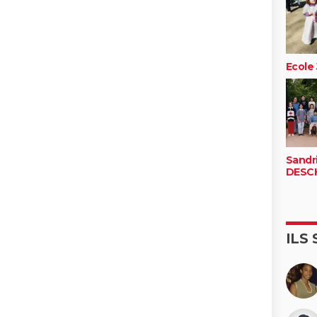
Ecole
Sandr
DESC
ILS