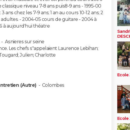
 classique niveau 7-8 ans puis8-9 ans - 1995-00
 3 ans chez les 7-9 ans; 1 an au cours 10-12 ans; 2
s adultes. - 2004-05 cours de guitare - 2004 à
6 à aujourd'hui théatre
Sandr
DESC
-
Asnieres sur seine
ance. Les chefs s''appelaient Laurence Lebihan;
 Tougard; Julien; Charlotte
Ecole
ntretien (Autre)
-
Colombes
Ecole