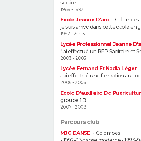
section
1989 - 1992
Ecole Jeanne D'arc
-
Colombes
je suis arrivé dans cette école en
1992 - 2003
Lycée Professionnel Jeanne D'a
j''ai effectué un BEP Sanitaire et S
2003 - 2005
Lycée Fernand Et Nadia Léger
J'ai effectué une formation au con
2006 - 2006
Ecole D'auxiliaire De Puéricultu
groupe 1 B
2007 - 2008
Parcours club
MJC DANSE
-
Colombes
- 1992-93 danse moderne - 1993-94 