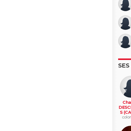
SES
Cha
DESC
S (C
colo