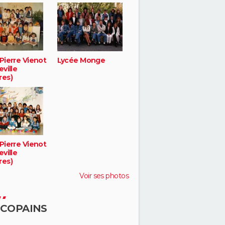
Pierre Vienot
Lycée Monge
eville
res)
Pierre Vienot
eville
res)
Voir ses photos
 COPAINS