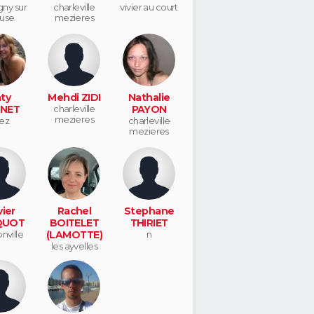
ny sur
charleville
vivier au court
use
mezieres
ty
Mehdi ZIDI
Nathalie
NET
charleville
PAYON
mezieres
ez
charleville
mezieres
vier
Rachel
Stephane
QUOT
BOITELET
THIRIET
nville
(LAMOTTE)
n
les ayvelles