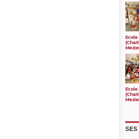
Ecole 
(Charl
Mezie
Ecole 
(Charl
Mezie
SES