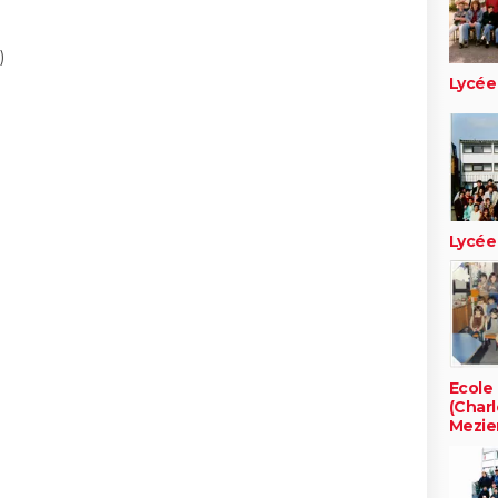
)
Lycée
Lycée
Ecole 
(Charl
Mezie