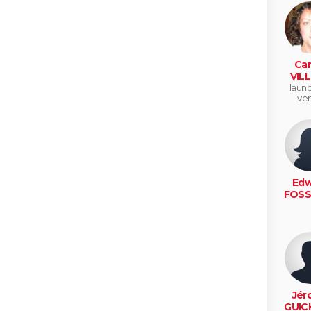
Car
VILL
launo
ve
Edw
FOSS
Jér
GUIC