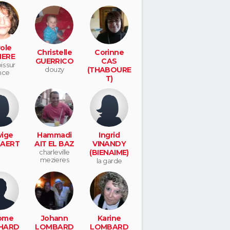
ole
Christelle
Corinne
IERE
GUERRICO
CAS
is sur
douzy
(THABOURE
nce
T)
charleville
mezieres
ige
Hammadi
Ingrid
AERT
AIT EL BAZ
VINANDY
charleville
(BIENAIME)
mezieres
la garde
ome
Johann
Karine
HARD
LOMBARD
LOMBARD