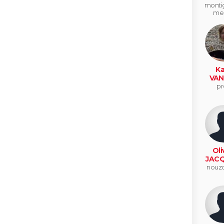
montig
me
Ka
VAN
pr
Oli
JAC
nouzo