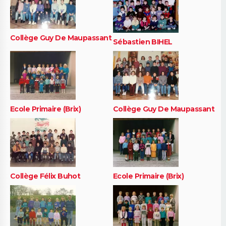
Collège Guy De Maupassant
Sébastien BIHEL
Ecole Primaire (Brix)
Collège Guy De Maupassant
Collège Félix Buhot
Ecole Primaire (Brix)