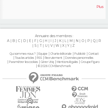
Plus
Annuaire des membres :
A
B
C
D
E
F
G
H
I
J
K
L
M
N
O
P
Q
R
S
T
U
V
W
X
Y
Z
Qui sommes-nous ?
Equipe
Charte éditoriale
Publicité
Contact
Tous les articles
RSS
Recrutement
Données personnelles
Paramétrer les cookies
Gérer Utiq
Mentions légales
Groupe Figaro
© 2026 CCM Benchmark