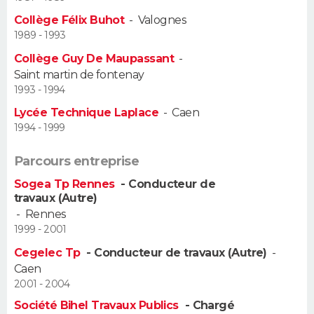
Collège Félix Buhot
-
Valognes
Guide de la santé
Médicaments
+
Alimentation
Maladies
Sommeil
VOYAGE
1989 - 1993
Collège Guy De Maupassant
-
City break
Voyage de noces
Climat
Destinations
Voyage nature
Forum
+
PHOTO
Saint martin de fontenay
1993 - 1994
GUIDES D'ACHAT
Lycée Technique Laplace
-
Caen
1994 - 1999
BONS PLANS
Parcours entreprise
CARTE DE VOEUX
Sogea Tp Rennes
- Conducteur de
Carte Bonne année
Carte Pâques
Carte de Noël
Carte Saint-Valentin
Carte d'anniversaire
DICTIONNAIRE
travaux (Autre)
-
Rennes
Biographies
Expressions
Dictionnaire
Citations
Proverbes
PROGRAMME TV
1999 - 2001
Cegelec Tp
- Conducteur de travaux (Autre)
-
COPAINS D'AVANT
Caen
2001 - 2004
Se connecter
Collèges
Universités
Service militaire
S'inscrire
Lycées
Primaires
Entreprises
Avis de recherche
AVIS DE DÉCÈS
Société Bihel Travaux Publics
- Chargé