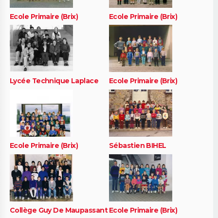
Ecole Primaire (Brix)
Ecole Primaire (Brix)
Lycée Technique Laplace
Ecole Primaire (Brix)
Ecole Primaire (Brix)
Sébastien BIHEL
Collège Guy De Maupassant
Ecole Primaire (Brix)