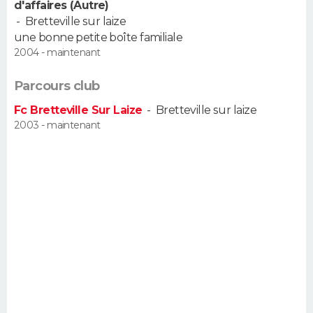
d'affaires (Autre)
FORUM
-
Bretteville sur laize
une bonne petite boîte familiale
Lifestyle
Sport
Television
Cinema
Bricolage
Culture
Auto
Voyage
2004 - maintenant
Parcours club
Fc Bretteville Sur Laize
-
Bretteville sur laize
2003 - maintenant