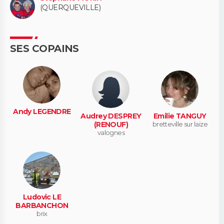
(QUERQUEVILLE)
SES COPAINS
Andy LEGENDRE
Audrey DESPREY
Emilie TANGUY
(RENOUF)
bretteville sur laize
valognes
Ludovic LE
BARBANCHON
brix