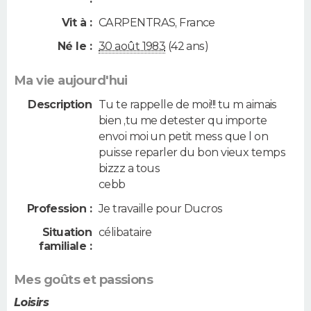
Vit à :
CARPENTRAS
,
France
Né le :
30 août 1983
(42 ans)
Ma vie aujourd'hui
Description
Tu te rappelle de moi!!! tu m aimais
bien ,tu me detester qu importe
envoi moi un petit mess que l on
puisse reparler du bon vieux temps
bizzz a tous
cebb
Profession :
Je travaille pour Ducros
Situation
célibataire
familiale :
Mes goûts et passions
Loisirs