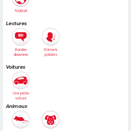
Football
Lectures
Bandes
Romans
dessinées
policiers
Voitures
Une petite
voiture
(Twingo,
Animaux
Clio, 206...)