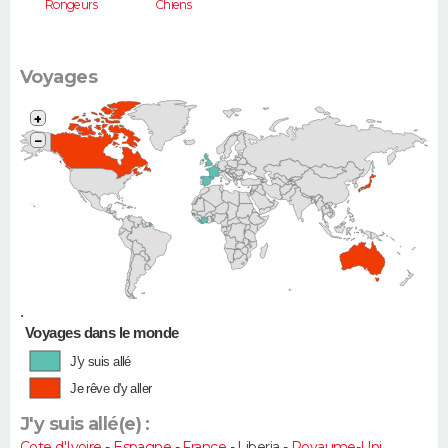
Rongeurs
Chiens
Voyages
+
−
•
Voyages dans le monde
J'y suis allé
Je rêve d'y aller
J'y suis allé(e) :
Cote d'Ivoire
-
Espagne
-
France
- Liberia -
Royaume-Uni