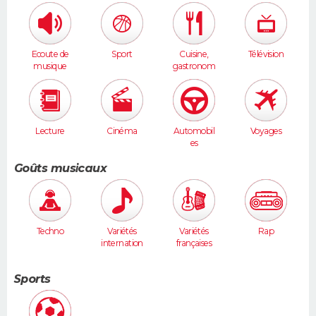
Ecoute de
Sport
Cuisine,
Télévision
musique
gastronom
ie
Lecture
Cinéma
Automobil
Voyages
es
Goûts musicaux
Techno
Variétés
Variétés
Rap
internation
françaises
ales
Sports