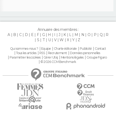
Annuaire des membres :
A
B
C
D
E
F
G
H
I
J
K
L
M
N
O
P
Q
R
S
T
U
V
W
X
Y
Z
Qui sommes-nous ?
Equipe
Charte éditoriale
Publicité
Contact
Tous les articles
RSS
Recrutement
Données personnelles
Paramétrer les cookies
Gérer Utiq
Mentions légales
Groupe Figaro
© 2026 CCM Benchmark