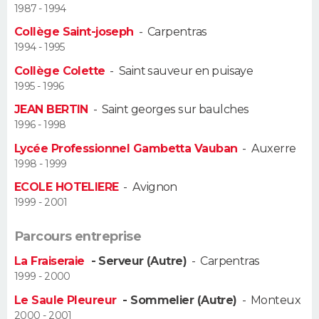
1987 - 1994
Guide de la santé
Médicaments
+
Alimentation
Maladies
Sommeil
Collège Saint-joseph
-
Carpentras
VOYAGE
1994 - 1995
City break
Voyage de noces
Climat
Destinations
Voyage nature
Forum
+
PHOTO
Collège Colette
-
Saint sauveur en puisaye
1995 - 1996
GUIDES D'ACHAT
JEAN BERTIN
-
Saint georges sur baulches
1996 - 1998
BONS PLANS
Lycée Professionnel Gambetta Vauban
-
Auxerre
1998 - 1999
CARTE DE VOEUX
ECOLE HOTELIERE
-
Avignon
Carte Bonne année
Carte Pâques
Carte de Noël
Carte Saint-Valentin
Carte d'anniversaire
DICTIONNAIRE
1999 - 2001
Biographies
Expressions
Dictionnaire
Citations
Proverbes
PROGRAMME TV
Parcours entreprise
La Fraiseraie
- Serveur (Autre)
-
Carpentras
COPAINS D'AVANT
1999 - 2000
Se connecter
Collèges
Universités
Service militaire
S'inscrire
Lycées
Primaires
Entreprises
Avis de recherche
AVIS DE DÉCÈS
Le Saule Pleureur
- Sommelier (Autre)
-
Monteux
2000 - 2001