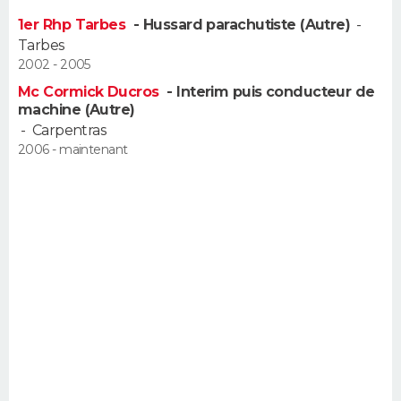
FORUM
1er Rhp Tarbes
- Hussard parachutiste (Autre)
-
Tarbes
Lifestyle
Sport
Television
Cinema
Bricolage
Culture
Auto
Voyage
2002 - 2005
Mc Cormick Ducros
- Interim puis conducteur de
machine (Autre)
-
Carpentras
2006 - maintenant