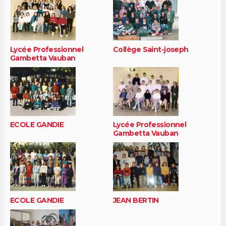
Lycée Professionnel
Collège Saint-joseph
Gambetta Vauban
ECOLE GANDIE
Lycée Professionnel
Gambetta Vauban
ECOLE GANDIE
JEAN BERTIN