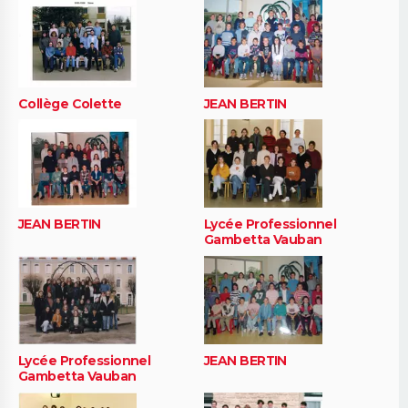
Collège Colette
JEAN BERTIN
JEAN BERTIN
Lycée Professionnel
Gambetta Vauban
Lycée Professionnel
JEAN BERTIN
Gambetta Vauban