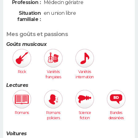
Profession :
Médecin gériatre
Situation
en union libre
familiale :
Mes goûts et passions
Goûts musicaux
Rock
Variétés
Variétés
françaises
internation
ales
Lectures
Romans
Romans
Science
Bandes
policiers
fiction
dessinées
Voitures