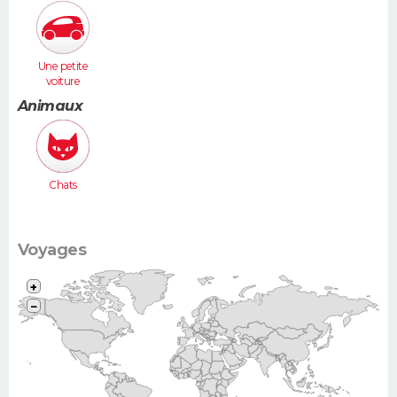
Une petite
voiture
(Twingo,
Animaux
Clio, 206...)
Chats
Voyages
+
−