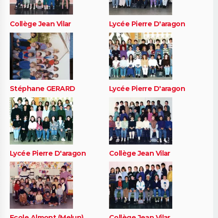
Collège Jean Vilar
Lycée Pierre D'aragon
Stéphane GERARD
Lycée Pierre D'aragon
Lycée Pierre D'aragon
Collège Jean Vilar
Ecole Almont (Melun)
Collège Jean Vilar