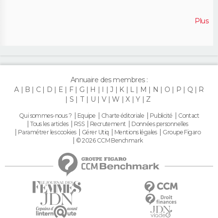
Plus
Annuaire des membres :
A
B
C
D
E
F
G
H
I
J
K
L
M
N
O
P
Q
R
S
T
U
V
W
X
Y
Z
Qui sommes-nous ?
Equipe
Charte éditoriale
Publicité
Contact
Tous les articles
RSS
Recrutement
Données personnelles
Paramétrer les cookies
Gérer Utiq
Mentions légales
Groupe Figaro
© 2026 CCM Benchmark