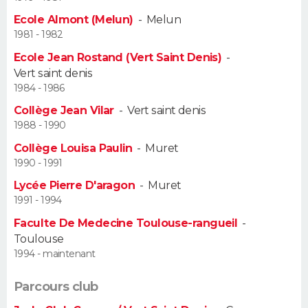
Ecole Almont (Melun)
-
Melun
Guide de la santé
Médicaments
+
Alimentation
Maladies
Sommeil
VOYAGE
1981 - 1982
Ecole Jean Rostand (Vert Saint Denis)
-
City break
Voyage de noces
Climat
Destinations
Voyage nature
Forum
+
PHOTO
Vert saint denis
1984 - 1986
GUIDES D'ACHAT
Collège Jean Vilar
-
Vert saint denis
1988 - 1990
BONS PLANS
Collège Louisa Paulin
-
Muret
CARTE DE VOEUX
1990 - 1991
Lycée Pierre D'aragon
-
Muret
Carte Bonne année
Carte Pâques
Carte de Noël
Carte Saint-Valentin
Carte d'anniversaire
DICTIONNAIRE
1991 - 1994
Biographies
Expressions
Dictionnaire
Citations
Proverbes
Faculte De Medecine Toulouse-rangueil
-
PROGRAMME TV
Toulouse
1994 - maintenant
COPAINS D'AVANT
Se connecter
Collèges
Universités
Service militaire
S'inscrire
Lycées
Primaires
Entreprises
Avis de recherche
Parcours club
AVIS DE DÉCÈS