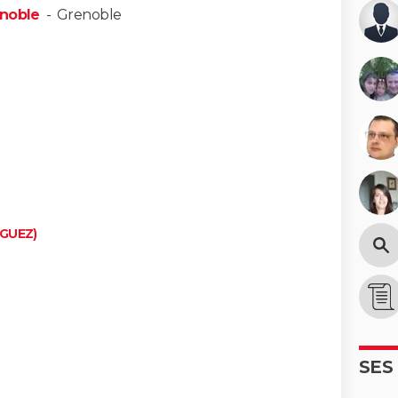
enoble
-
Grenoble
IGUEZ)
SES