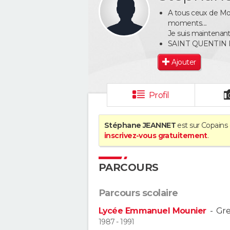
A tous ceux de Mou
moments....
Je suis maintenant m
SAINT QUENTIN 
Ajouter
Profil
Stéphane JEANNET
est sur Copains 
inscrivez-vous gratuitement
.
PARCOURS
Parcours scolaire
Lycée Emmanuel Mounier
-
Gr
1987 - 1991