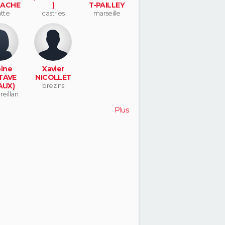
ACHE
)
T-PAILLEY
tte
castries
marseille
ine
Xavier
TAVE
NICOLLET
AUX)
brezins
eillan
Plus