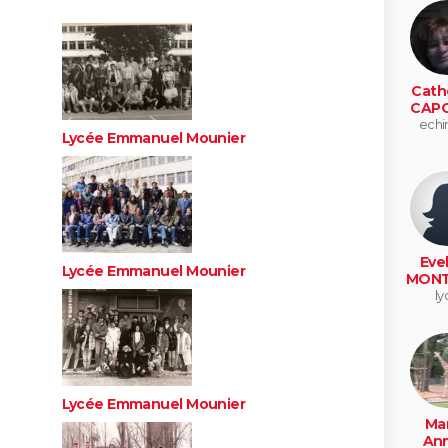
Cath
CAP
echir
Lycée Emmanuel Mounier
Eve
Lycée Emmanuel Mounier
MONT
ly
Lycée Emmanuel Mounier
Mar
Ann