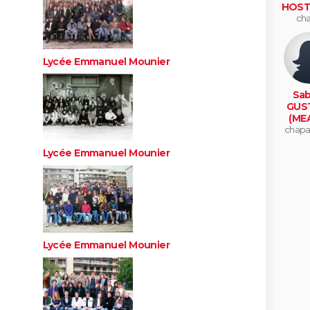
HOST
cha
Lycée Emmanuel Mounier
Sab
GUS
(ME
chapar
Lycée Emmanuel Mounier
Lycée Emmanuel Mounier