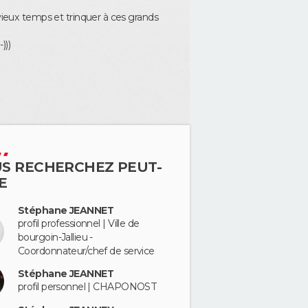
vieux temps et trinquer à ces grands
)))
S RECHERCHEZ PEUT-
E
Stéphane JEANNET
profil professionnel | Ville de
bourgoin-Jallieu -
Coordonnateur/chef de service
Stéphane JEANNET
profil personnel | CHAPONOST