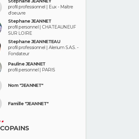
Stéphane JEANNEY
profil professionnel | Eux - Maître
d'oeuvre
Stephane JEANNET
profil personnel | CHATEAUNEUF
SUR LOIRE
Stephane JEANNETEAU
profil professionnel | Alerium S.A.S. -
Fondateur
Pauline JEANNET
profil personnel | PARIS
Nom "JEANNET"
Famille "JEANNET"
 COPAINS