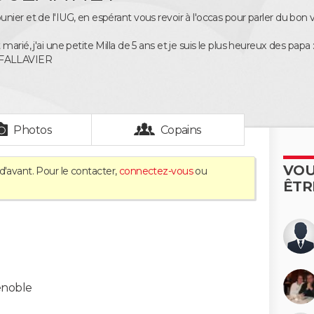
nier et de l'IUG, en espérant vous revoir à l'occas pour parler du bon 
arié, j'ai une petite Milla de 5 ans et je suis le plus heureux des papa :-
FALLAVIER
Photos
Copains
VOU
d'avant. Pour le contacter,
connectez-vous
ou
ÊTR
enoble