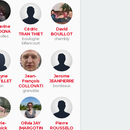
erine
Cédric
David
OGNA
TRAN THIET
BOUILLOT
olles
boulogne
chambly
billancourt
lyne
Jean-
Jerome
ILLET
François
JEANPIERRE
on
COLLOVATI
bordeaux
grenoble
ie-
Olivia JAY
Pierre
ick
(MARGOTIN
ROUSSELO