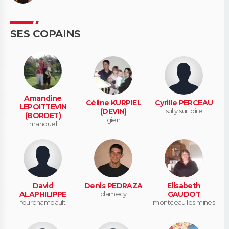
SES COPAINS
Amandine
Céline KURPIEL
Cyrille PERCEAU
LEPOITTEVIN
(DEVIN)
sully sur loire
(BORDET)
gien
manduel
David
Denis PEDRAZA
Elisabeth
ALAPHILIPPE
clamecy
GAUDOT
fourchambault
montceau les mines