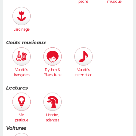
pêche
musique
Jardinage
Goûts musicaux
Variétés
Rythm &
Variétés
françaises
Blues, funk
internation
ales
Lectures
Vie
Histoire,
pratique
sciences
humaines
Voitures