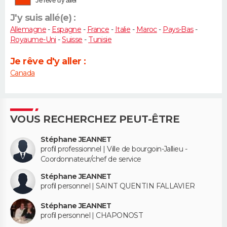
Je rêve d'y aller
J'y suis allé(e) :
Allemagne
-
Espagne
-
France
-
Italie
-
Maroc
-
Pays-Bas
-
Royaume-Uni
-
Suisse
-
Tunisie
Je rêve d'y aller :
Canada
VOUS RECHERCHEZ PEUT-ÊTRE
Stéphane JEANNET
profil professionnel | Ville de bourgoin-Jallieu -
Coordonnateur/chef de service
Stéphane JEANNET
profil personnel | SAINT QUENTIN FALLAVIER
Stéphane JEANNET
profil personnel | CHAPONOST