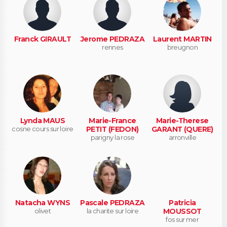
Franck GIRAULT
Jerome PEDRAZA
Laurent MARTIN
rennes
breugnon
Lynda MAUS
Marie-France
Marie-Therese
cosne cours sur loire
PETIT (FEDON)
GARANT (QUERE)
parigny la rose
arronville
Natacha WYNS
Pascale PEDRAZA
Patricia
olivet
la charite sur loire
MOUSSOT
fos sur mer