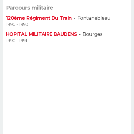
FORUM
Parcours militaire
Lifestyle
Sport
Television
Cinema
Bricolage
Culture
Auto
Voyage
120ème Régiment Du Train
-
Fontainebleau
1990 - 1990
HOPITAL MILITAIRE BAUDENS
-
Bourges
1990 - 1991