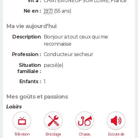
Vit à :
CHATEAUNEUF SUR LOIRE
,
France
Né en :
1971
(55 ans)
Ma vie aujourd'hui
Description
Bonjour a tout ceux qui me
reconnaisse
Profession :
Conducteur secheur
Situation
pacsé(e)
familiale :
Enfants :
1
Mes goûts et passions
Loisirs
Télévision
Bricolage
Chasse,
Ecoute de