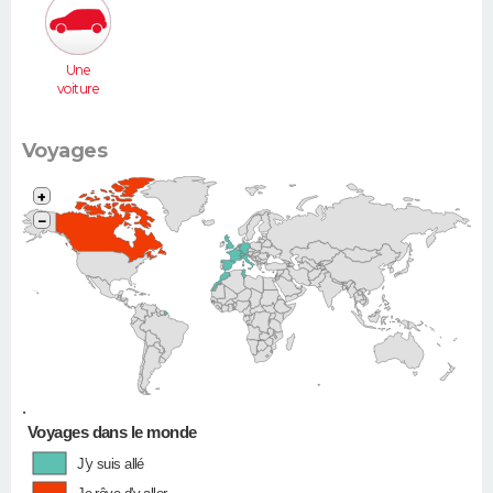
Une
voiture
moyenne
(Megane,
307...)
Voyages
+
−
•
Voyages dans le monde
J'y suis allé