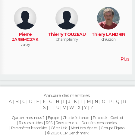
Pierre
Thierry TOUZEAU
Thiery LANDRIN
JAREMCZYK
champlemy
dhuizon
varzy
Plus
Annuaire des membres :
A
B
C
D
E
F
G
H
I
J
K
L
M
N
O
P
Q
R
S
T
U
V
W
X
Y
Z
Qui sommes-nous ?
Equipe
Charte éditoriale
Publicité
Contact
Tous les articles
RSS
Recrutement
Données personnelles
Paramétrer les cookies
Gérer Utiq
Mentions légales
Groupe Figaro
© 2026 CCM Benchmark