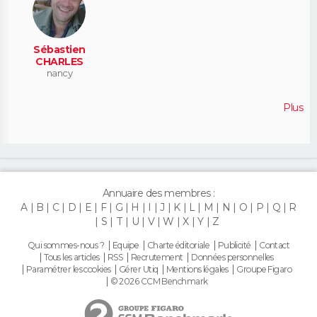
Sébastien
CHARLES
nancy
Plus
Annuaire des membres :
A
B
C
D
E
F
G
H
I
J
K
L
M
N
O
P
Q
R
S
T
U
V
W
X
Y
Z
Qui sommes-nous ?
Equipe
Charte éditoriale
Publicité
Contact
Tous les articles
RSS
Recrutement
Données personnelles
Paramétrer les cookies
Gérer Utiq
Mentions légales
Groupe Figaro
© 2026 CCM Benchmark