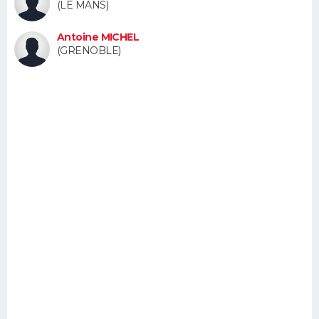
(LE MANS)
FORUM
Antoine MICHEL
Lifestyle
Sport
Television
Cinema
Bricolage
Culture
Auto
Voyage
(GRENOBLE)