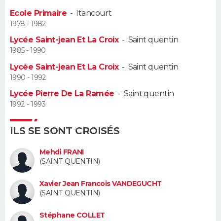
Ecole Primaire
-
Itancourt
Guide de la santé
Médicaments
+
Alimentation
Maladies
Sommeil
VOYAGE
1978 - 1982
Lycée Saint-jean Et La Croix
-
Saint quentin
City break
Voyage de noces
Climat
Destinations
Voyage nature
Forum
+
PHOTO
1985 - 1990
Lycée Saint-jean Et La Croix
-
Saint quentin
GUIDES D'ACHAT
1990 - 1992
BONS PLANS
Lycée Pierre De La Ramée
-
Saint quentin
1992 - 1993
CARTE DE VOEUX
ILS SE SONT CROISÉS
Carte Bonne année
Carte Pâques
Carte de Noël
Carte Saint-Valentin
Carte d'anniversaire
DICTIONNAIRE
Mehdi FRANI
Biographies
Expressions
Dictionnaire
Citations
Proverbes
PROGRAMME TV
(SAINT QUENTIN)
Xavier Jean Francois VANDEGUCHT
COPAINS D'AVANT
(SAINT QUENTIN)
Se connecter
Collèges
Universités
Service militaire
S'inscrire
Lycées
Primaires
Entreprises
Avis de recherche
AVIS DE DÉCÈS
Stéphane COLLET