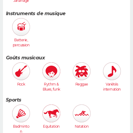
Jardinage
Instruments de musique
Batterie,
percussion
s
Goûts musicaux
Rock
Rythm &
Reggae
Variétés
Blues, funk
internation
ales
Sports
Badminto
Equitation
Natation
n