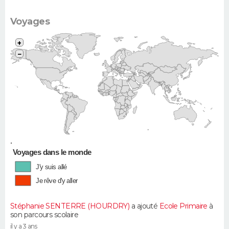
Voyages
+
−
•
Voyages dans le monde
J'y suis allé
Je rêve d'y aller
Stéphanie SENTERRE (HOURDRY)
a ajouté
Ecole Primaire
à
son parcours scolaire
il y a 3 ans