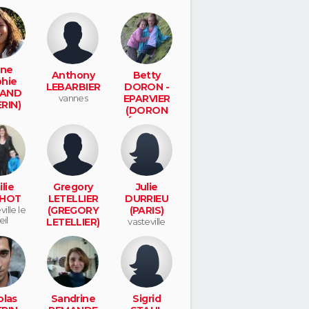
ne
Anthony
Betty
hie
LEBARBIER
DORON -
AND
vannes
EPARVIER
RIN)
(DORON
pied
ÉPOUSE
EPARVIER)
le val saint
pere
lie
Gregory
Julie
HOT
LETELLIER
DURRIEU
ille le
(GREGORY
(PARIS)
eil
LETELLIER)
vasteville
morillon
olas
Sandrine
Sigrid