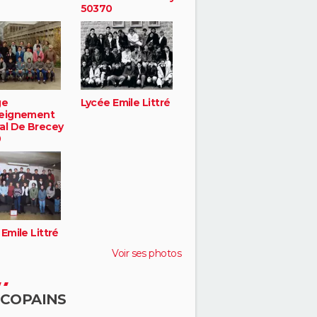
50370
ge
Lycée Emile Littré
eignement
al De Brecey
0
Emile Littré
Voir ses photos
 COPAINS