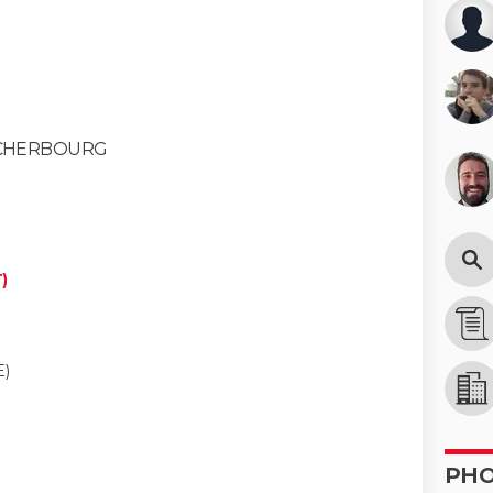
CHERBOURG
)
)
)
PH