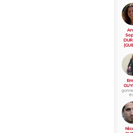
An
Sop
DUR
(GUE
tire
Emi
GUY
gonnev
th
Nic