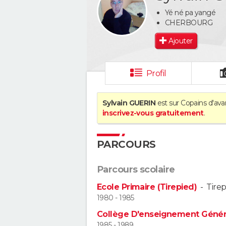
Yé né pa yangé
CHERBOURG
Ajouter
Profil
Sylvain GUERIN
est sur Copains d'ava
inscrivez-vous gratuitement
.
PARCOURS
Parcours scolaire
Ecole Primaire (Tirepied)
-
Tirep
1980 - 1985
Collège D'enseignement Génér
1985 - 1989