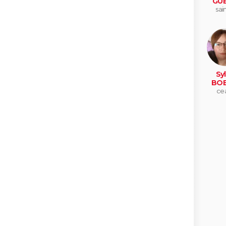
GUE
sain
Syl
BOE
ce