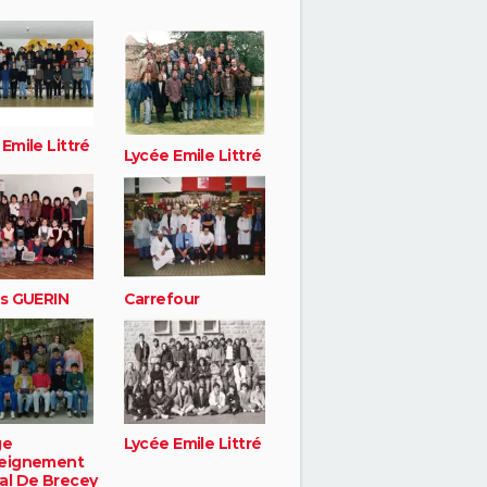
Emile Littré
Lycée Emile Littré
as GUERIN
Carrefour
ge
Lycée Emile Littré
eignement
al De Brecey