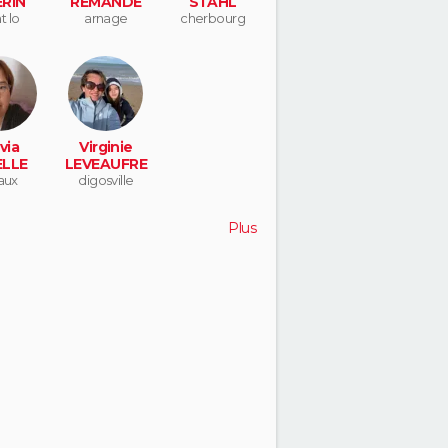
RIN
REMANDE
STAHL
t lo
arnage
cherbourg
via
Virginie
LLE
LEVEAUFRE
aux
digosville
Plus