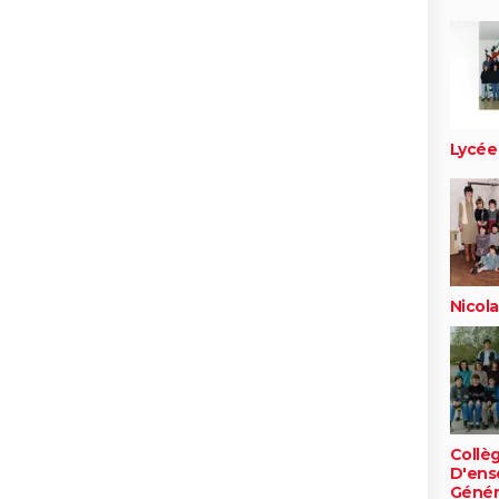
Lycée 
Nicol
Collè
D'ens
Génér