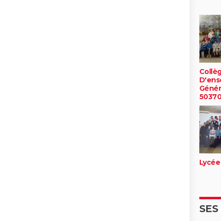
Collè
D'ens
Génér
5037
Lycée 
SES