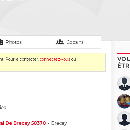
Photos
Copains
VOU
nt. Pour le contacter,
connectez-vous
ou
ÊTR
ied
al De Brecey 50370
-
Brecey