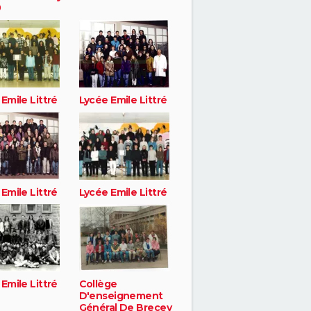
0
Emile Littré
Lycée Emile Littré
Emile Littré
Lycée Emile Littré
Emile Littré
Collège
D'enseignement
Général De Brecey