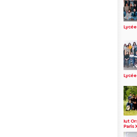
Lycée 
Lycée 
Iut Or
Paris 