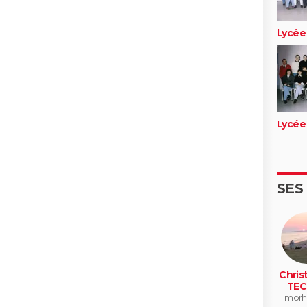
Lycée 
Lycée 
SES
Chris
TEC
morh