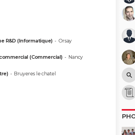
ue R&D (Informatique)
-
Orsay
 commercial (Commercial)
-
Nancy
tre)
-
Bruyeres le chatel
PH