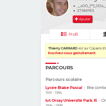
__oOO_(°°)_OOo_
ETAMPES
Ajouter
Profil
Thierry CARRARD
est sur Copains d'
inscrivez-vous gratuitement
.
PARCOURS
Parcours scolaire
Lycée Blaise Pascal
-
Brie comte
1991 - 1994
Iut Orsay Université Paris Xi
-
Or
1994 - 1998