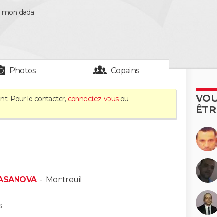
st mon dada
Photos
Copains
VOU
nt. Pour le contacter,
connectez-vous
ou
ÊTR
CASANOVA
-
Montreuil
s