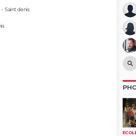
-
Saint denis
is
PH
ECOL