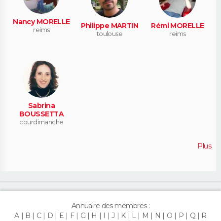
Nancy MORELLE
Philippe MARTIN
Rémi MORELLE
reims
toulouse
reims
Sabrina
BOUSSETTA
courdimanche
Plus
Annuaire des membres :
A
B
C
D
E
F
G
H
I
J
K
L
M
N
O
P
Q
R