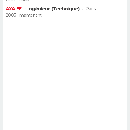
FORUM
AXA EE
- Ingénieur (Technique)
-
Paris
2003 - maintenant
Lifestyle
Sport
Television
Cinema
Bricolage
Culture
Auto
Voyage