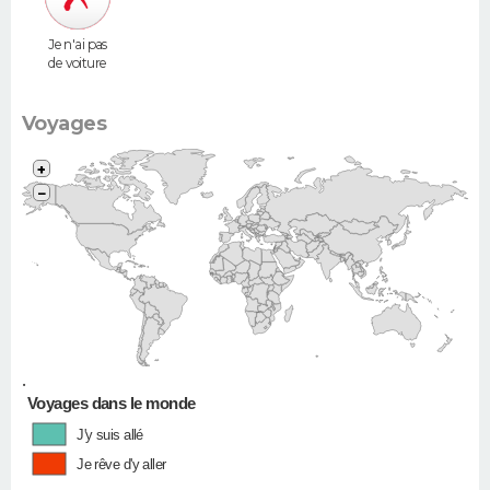
Je n'ai pas
de voiture
Voyages
+
−
•
Voyages dans le monde
J'y suis allé
Je rêve d'y aller