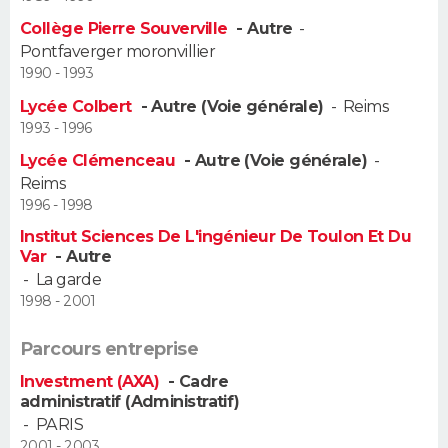
Collège Pierre Souverville
- Autre
-
Guide de la santé
Médicaments
+
Alimentation
Maladies
Sommeil
VOYAGE
Pontfaverger moronvillier
1990 - 1993
City break
Voyage de noces
Climat
Destinations
Voyage nature
Forum
+
PHOTO
Lycée Colbert
- Autre (Voie générale)
-
Reims
1993 - 1996
GUIDES D'ACHAT
Lycée Clémenceau
- Autre (Voie générale)
-
Reims
BONS PLANS
1996 - 1998
CARTE DE VOEUX
Institut Sciences De L'ingénieur De Toulon Et Du
Var
- Autre
Carte Bonne année
Carte Pâques
Carte de Noël
Carte Saint-Valentin
Carte d'anniversaire
-
La garde
DICTIONNAIRE
1998 - 2001
Biographies
Expressions
Dictionnaire
Citations
Proverbes
PROGRAMME TV
Parcours entreprise
COPAINS D'AVANT
Investment (AXA)
- Cadre
administratif (Administratif)
Se connecter
Collèges
Universités
Service militaire
S'inscrire
Lycées
Primaires
Entreprises
Avis de recherche
AVIS DE DÉCÈS
-
PARIS
2001 - 2003