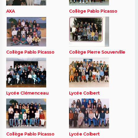
AXA
Collège Pablo Picasso
Collège Pablo Picasso
Collège Pierre Souverville
Lycée Clémenceau
Lycée Colbert
Collège Pablo Picasso
Lycée Colbert