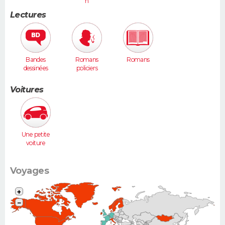
n
Lectures
Bandes
Romans
Romans
dessinées
policiers
Voitures
Une petite
voiture
(Twingo,
Clio, 206...)
Voyages
+
−