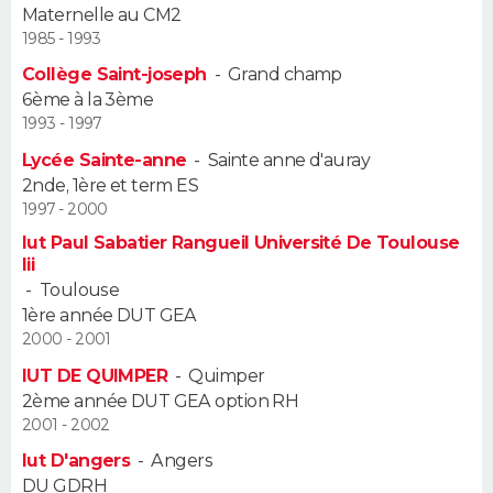
Maternelle au CM2
1985 - 1993
Guide de la santé
Médicaments
+
Alimentation
Maladies
Sommeil
VOYAGE
Collège Saint-joseph
-
Grand champ
City break
Voyage de noces
Climat
Destinations
Voyage nature
Forum
+
6ème à la 3ème
PHOTO
1993 - 1997
GUIDES D'ACHAT
Lycée Sainte-anne
-
Sainte anne d'auray
2nde, 1ère et term ES
BONS PLANS
1997 - 2000
Iut Paul Sabatier Rangueil Université De Toulouse
CARTE DE VOEUX
Iii
-
Toulouse
Carte Bonne année
Carte Pâques
Carte de Noël
Carte Saint-Valentin
Carte d'anniversaire
DICTIONNAIRE
1ère année DUT GEA
2000 - 2001
Biographies
Expressions
Dictionnaire
Citations
Proverbes
PROGRAMME TV
IUT DE QUIMPER
-
Quimper
2ème année DUT GEA option RH
COPAINS D'AVANT
2001 - 2002
Se connecter
Collèges
Universités
Service militaire
S'inscrire
Lycées
Primaires
Entreprises
Avis de recherche
Iut D'angers
-
Angers
AVIS DE DÉCÈS
DU GDRH