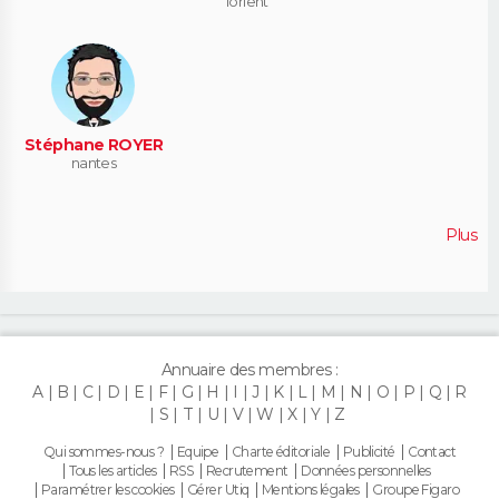
lorient
Stéphane ROYER
nantes
Plus
Annuaire des membres :
A
B
C
D
E
F
G
H
I
J
K
L
M
N
O
P
Q
R
S
T
U
V
W
X
Y
Z
Qui sommes-nous ?
Equipe
Charte éditoriale
Publicité
Contact
Tous les articles
RSS
Recrutement
Données personnelles
Paramétrer les cookies
Gérer Utiq
Mentions légales
Groupe Figaro