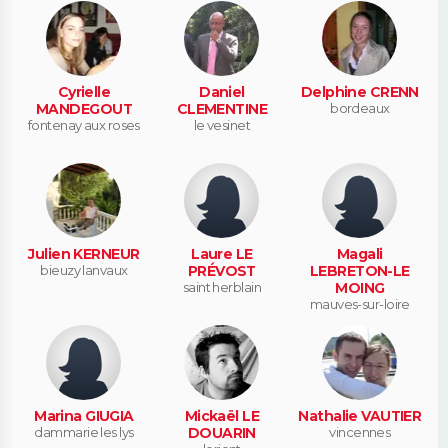
Cyrielle
Daniel
Delphine CRENN
MANDEGOUT
CLEMENTINE
bordeaux
fontenay aux roses
le vesinet
Julien KERNEUR
Laure LE
Magali
bieuzy lanvaux
PRÉVOST
LEBRETON-LE
saint herblain
MOING
mauves-sur-loire
Marina GIUGIA
Mickaël LE
Nathalie VAUTIER
dammarie les lys
DOUARIN
vincennes