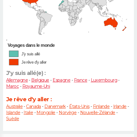
•
Voyages dans le monde
J'y suis allé
Je rêve d'y aller
J'y suis allé(e) :
Allemagne
-
Belgique
-
Espagne
-
France
-
Luxembourg
-
Maroc
-
Royaume-Uni
Je rêve d'y aller :
Australie
-
Canada
-
Danemark
-
États-Unis
-
Finlande
-
Irlande
-
Islande
-
Italie
-
Mongolie
-
Norvège
-
Nouvelle-Zélande
-
Suède