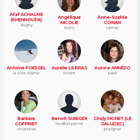
Afaf ACHALME
Angélique
Anne-Sophie
(KHENNOUFA)
NICOLIE
CONAN
dugny
bono
carnac
Antoine FOESSEL
Aurelie LE BRAS
Aurore ANNÉZO
la cote d'aime
lorient
paris
Barbara
Benoit SUBIGER
Cindy MONET (LE
GOFFINET
levallois perret
GALUDEC)
vincennes
pluvigner