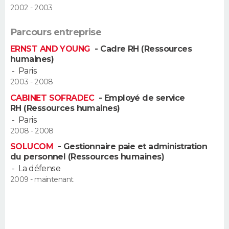
2002 - 2003
FORUM
Lifestyle
Sport
Television
Cinema
Bricolage
Culture
Auto
Voyage
Parcours entreprise
ERNST AND YOUNG
- Cadre RH (Ressources
humaines)
-
Paris
2003 - 2008
CABINET SOFRADEC
- Employé de service
RH (Ressources humaines)
-
Paris
2008 - 2008
SOLUCOM
- Gestionnaire paie et administration
du personnel (Ressources humaines)
-
La défense
2009 - maintenant