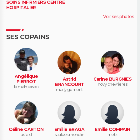
SOINS INFIRMIERS CENTRE
HOSPITALIER
Voir ses photos
SES COPAINS
Angélique
Astrid
Carine BURGNIES
PIERROT
BRANCOURT
novy chevrieres
la malmaison
marly gomont
Céline CARTON
Emilie BRAGA
Emilie COMPAIN
asfeld
saulces monclin
metz