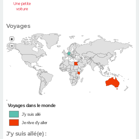
Une petite
voiture
(Twingo,
Clio, 206...)
Voyages
+
−
•
Voyages dans le monde
J'y suis allé
Je rêve d'y aller
J'y suis allé(e) :