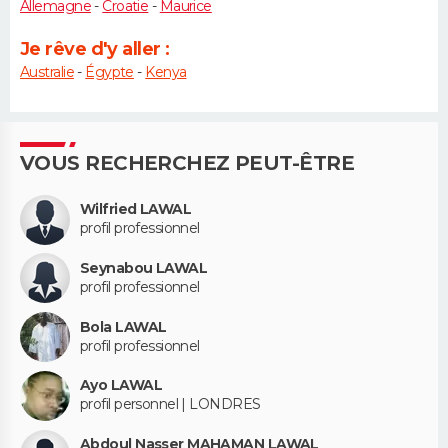
Allemagne
-
Croatie
-
Maurice
Je rêve d'y aller :
Australie
-
Égypte
-
Kenya
VOUS RECHERCHEZ PEUT-ÊTRE
Wilfried LAWAL
profil professionnel
Seynabou LAWAL
profil professionnel
Bola LAWAL
profil professionnel
Ayo LAWAL
profil personnel | LONDRES
Abdoul Nasser MAHAMAN LAWAL