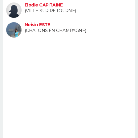
Elodie CAPITAINE
FORUM
(VILLE SUR RETOURNE)
Lifestyle
Sport
Television
Cinema
Bricolage
Culture
Auto
Voyage
Neisin ESTE
(CHALONS EN CHAMPAGNE)