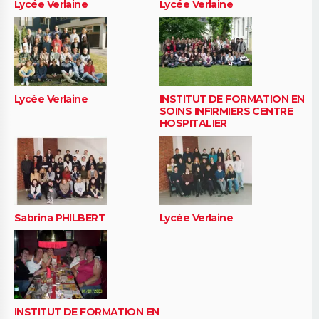
Lycée Verlaine
Lycée Verlaine
Lycée Verlaine
INSTITUT DE FORMATION EN
SOINS INFIRMIERS CENTRE
HOSPITALIER
Sabrina PHILBERT
Lycée Verlaine
INSTITUT DE FORMATION EN