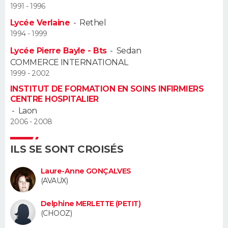
1991 - 1996
Guide de la santé
Médicaments
+
Alimentation
Maladies
Sommeil
Lycée Verlaine
-
Rethel
VOYAGE
1994 - 1999
City break
Voyage de noces
Climat
Destinations
Voyage nature
Forum
+
PHOTO
Lycée Pierre Bayle - Bts
-
Sedan
COMMERCE INTERNATIONAL
GUIDES D'ACHAT
1999 - 2002
INSTITUT DE FORMATION EN SOINS INFIRMIERS
BONS PLANS
CENTRE HOSPITALIER
-
Laon
CARTE DE VOEUX
2006 - 2008
Carte Bonne année
Carte Pâques
Carte de Noël
Carte Saint-Valentin
Carte d'anniversaire
DICTIONNAIRE
ILS SE SONT CROISÉS
Biographies
Expressions
Dictionnaire
Citations
Proverbes
PROGRAMME TV
Laure-Anne GONÇALVES
(AVAUX)
COPAINS D'AVANT
Delphine MERLETTE (PETIT)
Se connecter
Collèges
Universités
Service militaire
S'inscrire
Lycées
Primaires
Entreprises
Avis de recherche
(CHOOZ)
AVIS DE DÉCÈS